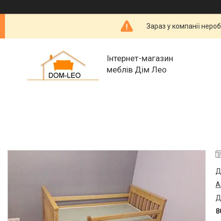
Зараз у компанії неро
Інтернет-магазин
меблів Дім Лео
Д
А
Д
8