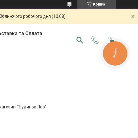
Кошик
айближчого робочого дня (10.08).
ставка та Оплата
КНОПКА
ЗВ'ЯЗКУ
магазині "Будинок Лео".