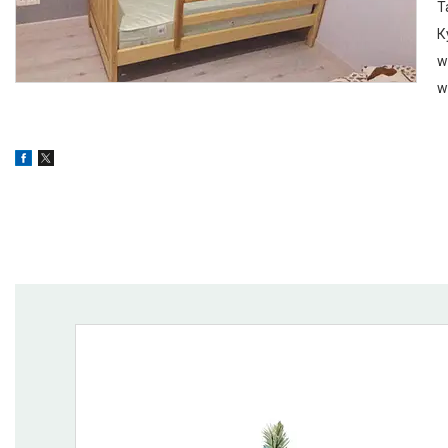
Т
К
w
w