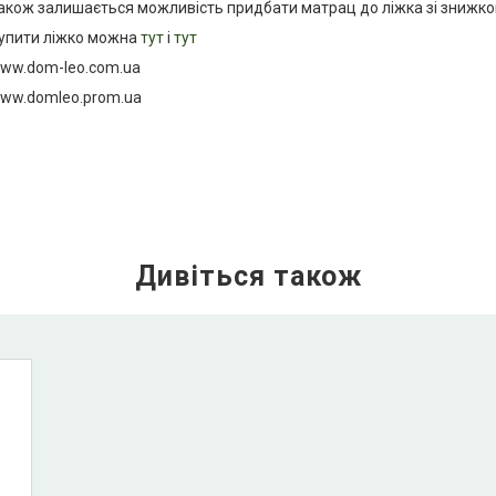
акож залишається можливість придбати матрац до ліжка зі знижко
упити ліжко можна
тут
і
тут
ww.dom-leo.com.ua
ww.domleo.prom.ua