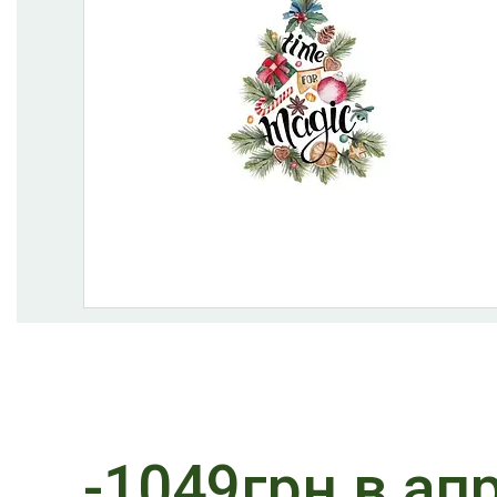
-1049грн в ап