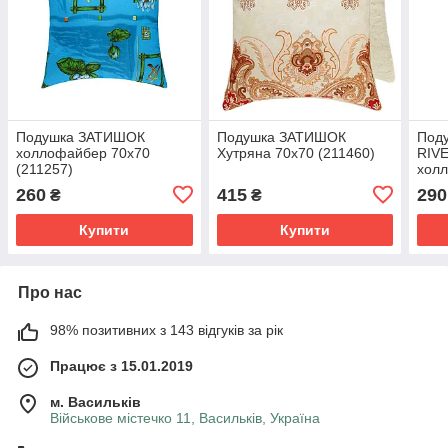
Подушка ЗАТИШОК
Подушка ЗАТИШОК
Под
холлофайбер 70х70
Хутряна 70х70 (211460)
RIV
(211257)
хол
(214
260
415
290
₴
₴
Купити
Купити
Про нас
98% позитивних з 143 відгуків за рік
Працює з 15.01.2019
м. Васильків
Військове містечко 11, Васильків, Україна