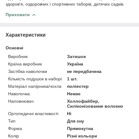
здоров'я, оздоровчих і спортивних таборів, дитячих садків.
Приховати
Характеристики
Основні
Виробник
Затишок
Країна виробник
Україна
Застібка наволочки
не передбачена
Кількість подушок в наборі
1 шт.
Матеріал напірника/чохла
поліестер
Наволочка
Немає
Наповнювач
Холлофайбер,
Силіконізованне волокно
Ортопедичні властивості
Ні
Тип
Для сну
Форма
Прямокутна
Колір
Різні кольори