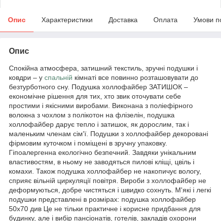
Опис
Характеристики
Доставка
Оплата
Умови п
Опис
Спокійна атмосфера, затишний текстиль, зручні подушки і
ковдри – у
спальній
кімнаті все повинно розташовувати до
безтурботного сну. Подушка холлофайбер ЗАТИШОК –
економічне рішення для тих, хто звик оточувати себе
простими і якісними виробами. Виконана з поліефірного
волокна з чохлом з полікотон на флізелін, подушка
холлофайбер дарує тепло і затишок, як дорослим, так і
маленьким членам сім'ї. Подушки з холлофайбер декоровані
фірмовим куточком і поміщені в зручну упаковку.
Гіпоалергенна екологічно безпечний. Завдяки унікальним
властивостям, в ньому не заводяться пилові кліщі, цвіль і
комахи. Також подушка холлофайбер не накопичує вологу,
сприяє вільній циркуляції повітря. Вироби з холлофайбер не
деформуються, добре чистяться і швидко сохнуть. М'які і легкі
подушки представлені в розмірах: подушка холлофайбер
50х70 див Це не тільки практичне і корисне придбання для
будинку, але і вибір пансіонатів, готелів, закладів охорони