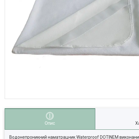
Опис
Х
Водонепроникний наматрацник Waterproof DOTINEM виконаний