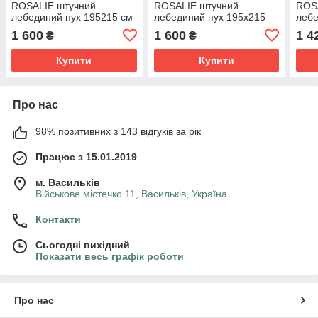
ROSALIE штучний
ROSALIE штучний
ROS
лебединий пух 195215 см
лебединий пух 195х215
лебе
блакитна (211130-2)
см рожева (211130-3)
блак
1 600
1 600
1 4
₴
₴
Купити
Купити
Про нас
98% позитивних з 143 відгуків за рік
Працює з 15.01.2019
м. Васильків
Військове містечко 11, Васильків, Україна
Контакти
Сьогодні вихідний
Показати весь графік роботи
Про нас