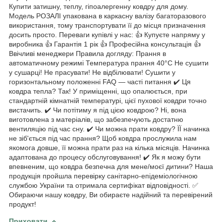
Купити затишну, теплу, гіпоалергенну ковдру для дому.
Модель РОЗАЛІ упакована в каркасну валізу багаторазового
використання, тому транспортувати її до місця призначення
досить просто. Переваги купівлі у нас: 👍 Купуєте напряму у
виробника 👍 Гарантія 1 рік 👍 Професійна консультація 👍
Ввічливі менеджери Правила догляду: Прання в
автоматичному режимі Температура прання 40°C Не сушити
у сушарці! Не прасувати! Не відбілювати! Сушити у
горизонтальному положенні FAQ — часті питання ✔️ Ця
ковдра тепла? Так! У приміщенні, що опалюється, при
стандартній кімнатній температурі, цієї пухової ковдри точно
вистачить. ✔️ Чи потітиму я під цією ковдрою? Ні, вона
виготовлена з матеріалів, що забезпечують достатню
вентиляцію під час сну. ✔️ Чи можна прати ковдру? ЇЇ начинка
не зіб'ється під час прання? Щоб ковдра прослужила нам
якомога довше, її можна прати раз на кілька місяців. Начинка
адаптована до процесу обслуговування! ✔️ Як я можу бути
впевненим, що ковдра безпечна для мене/моєї дитини? Наша
продукція пройшла перевірку санітарно-епідеміологічною
службою України та отримала сертифікат відповідності. ✅
Обираючи нашу ковдру, Ви обираєте надійний та перевірений
продукт!
Приховати