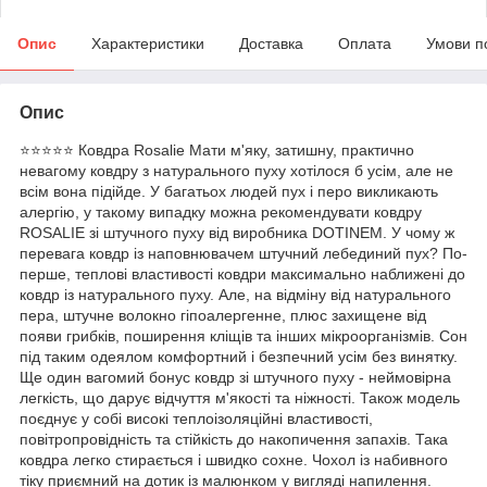
Опис
Характеристики
Доставка
Оплата
Умови п
Опис
⭐⭐⭐⭐⭐ Ковдра Rosalie Мати м'яку, затишну, практично
невагому ковдру з натурального пуху хотілося б усім, але не
всім вона підійде. У багатьох людей пух і перо викликають
алергію, у такому випадку можна рекомендувати ковдру
ROSALIE зі штучного пуху від виробника DOTINEM. У чому ж
перевага ковдр із наповнювачем штучний лебединий пух? По-
перше, теплові властивості ковдри максимально наближені до
ковдр із натурального пуху. Але, на відміну від натурального
пера, штучне волокно гіпоалергенне, плюс захищене від
появи грибків, поширення кліщів та інших мікроорганізмів. Сон
під таким одеялом комфортний і безпечний усім без винятку.
Ще один вагомий бонус ковдр зі штучного пуху - неймовірна
легкість, що дарує відчуття м'якості та ніжності. Також модель
поєднує у собі високі теплоізоляційні властивості,
повітропровідність та стійкість до накопичення запахів. Така
ковдра легко стирається і швидко сохне. Чохол із набивного
тіку приємний на дотик із малюнком у вигляді напилення.