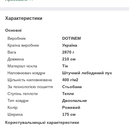
Характеристики
Основні
Виробник
DOTINEM
Країна виробник
Україна
Вага
2870 г
Довжина
210 см
Матеріал чохла
Тік
Наповнювач ковдри
Штучний лебединий пух
Щільність наповнювача
400 г/м2
За технологією пошиття
Стьобана
Ступінь теплоти
Тепле
Тип ковдри
Двоспальне
Колір
Рожевий
Ширина
175 см
Користувальницькі характеристики