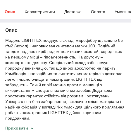
Опис
Характеристики
Доставка
Оплата
Умови п
Опис
Модель LIGHTTEX поєднує в складі мікрофібру щільністю 85
г/м2 (чохол) і наповнювач синтепон марки 100. Подібний
тандем наділяє виріб рядом позитивних якостей, серед яких
на першому місці – гіпоалергенність. На другому –
комфортність для сну. Спеціальний склад забезпечує
природну вентиляцію, так що виріб абсолютно не парить.
Комбінація інноваційних та синтетичних матеріалів дозволяє
легко і якісно очищати наматрацник LIGHTTEX від
забруднень. Такий виріб можна прати в машинці з
використанням спеціальних миючих засобів. Додаткова
простежка гарантує стійкість від розривів і розтягувань.
Універсальна біла забарвлення, виключно якісні матеріали і
надійна фіксація у вигляді 4-х гумок для щільного прилягання
роблять наматрацник LIGHTTEX дійсно корисним
придбанням.
Приховати