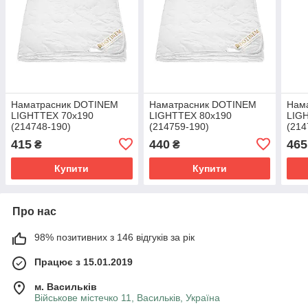
Наматрасник DOTINEM
Наматрасник DOTINEM
Нам
LIGHTTEX 70х190
LIGHTTEX 80х190
LIG
(214748-190)
(214759-190)
(214
415
440
465
₴
₴
Купити
Купити
Про нас
98% позитивних з 146 відгуків за рік
Працює з 15.01.2019
м. Васильків
Військове містечко 11, Васильків, Україна