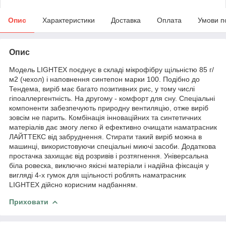
Опис
Характеристики
Доставка
Оплата
Умови п
Опис
Модель LIGHTEX поєднує в складі мікрофібру щільністю 85 г/
м2 (чехол) і наповнення синтепон марки 100. Подібно до
Тендема, виріб має багато позитивних рис, у тому числі
гіпоаллергентність. На другому - комфорт для сну. Спеціальні
компоненти забезпечують природну вентиляцію, отже виріб
зовсім не парить. Комбінація інноваційних та синтетичних
матеріалів дає змогу легко й ефективно очищати наматрасник
ЛАЙТТЕКС від забруднення. Стирати такий виріб можна в
машинці, використовуючи спеціальні миючі засоби. Додаткова
простачка захищає від розривів і розтягнення. Універсальна
біла ровеска, виключно якісні матеріали і надійна фіксація у
вигляді 4-х гумок для щільності роблять наматрасник
LIGHTEX дійсно корисним надбанням.
Приховати