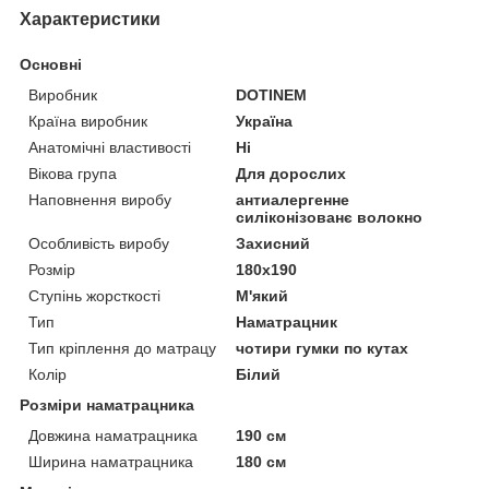
Характеристики
Основні
Виробник
DOTINEM
Країна виробник
Україна
Анатомічні властивості
Ні
Вікова група
Для дорослих
Наповнення виробу
антиалергенне
силіконізованє волокно
Особливість виробу
Захисний
Розмір
180x190
Ступінь жорсткості
М'який
Тип
Наматрацник
Тип кріплення до матрацу
чотири гумки по кутах
Колір
Білий
Розміри наматрацника
Довжина наматрацника
190 см
Ширина наматрацника
180 см