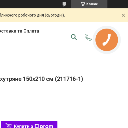
Кошик
ближчого робочого дня (сьогодні).
ставка та Оплата
КНОПКА
ЗВ'ЯЗКУ
утряне 150х210 см (211716-1)
Купити з