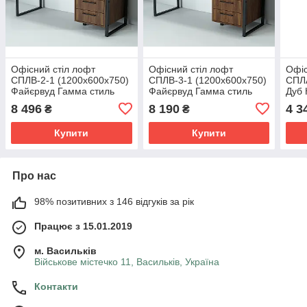
Офісний стіл лофт
Офісний стіл лофт
Офіс
СПЛВ-2-1 (1200x600x750)
СПЛВ-3-1 (1200x600x750)
СПЛА
Файєрвуд Гамма стиль
Файєрвуд Гамма стиль
Дуб 
стил
8 496
8 190
4 3
₴
₴
Купити
Купити
Про нас
98% позитивних з 146 відгуків за рік
Працює з 15.01.2019
м. Васильків
Військове містечко 11, Васильків, Україна
Контакти