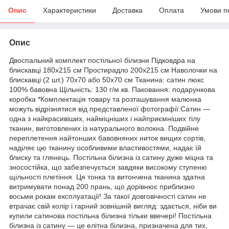
Опис
Характеристики
Доставка
Оплата
Умови п
Опис
Двоспальний комплект постільної білизни Підковдра на
блискавці 180x215 см Простирадло 200x215 см Наволочки на
блискавці (2 шт.) 70x70 або 50х70 см Тканина: сатин люкс
100% бавовна Щільність: 130 г/м.кв. Паковання: подарункова
коробка *Комплектація товару та розташування малюнка
можуть відрізнятися від представленої фотографії.Сатин —
одна з найкрасивіших, найміцніших і найприємніших тілу
тканин, виготовлених із натурального волокна. Подвійне
переплетення найтонших бавовняних ниток вищих сортів,
наділяє цю тканину особливими властивостями, надає їй
блиску та глянець. Постільна білизна із сатину дуже міцна та
зносостійка, що забезпечується завдяки високому ступеню
щільності плетіння. Ця тонка та витончена тканина здатна
витримувати понад 200 прань, що дорівнює приблизно
восьми рокам експлуатації! За такої довговічності сатин не
втрачає свій колір і гарний зовнішній вигляд: здається, ніби ви
купили сатинова постільна білизна тільки ввечері! Постільна
білизна із сатину — це елітна білизна, призначена для тих,