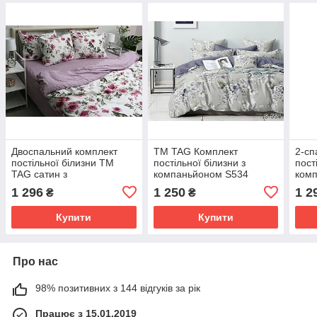
Двоспальний комплект
ТМ TAG Комплект
2-сп
постільної білизни ТМ
постільної білизни з
пост
TAG сатин з
компаньйоном S534
ком
компаньйоном S532
S536
1 296
1 250
1 2
₴
₴
троянди
Купити
Купити
Про нас
98% позитивних з 144 відгуків за рік
Працює з 15.01.2019