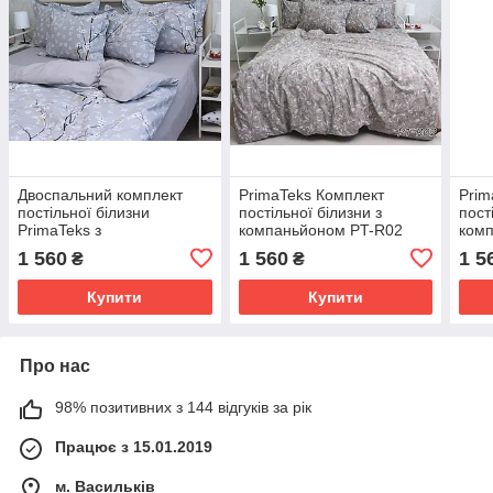
Двоспальний комплект
PrimaTeks Комплект
Prim
постільної білизни
постільної білизни з
пост
PrimaTeks з
компаньйоном PT-R02
ком
компаньйоном PT-R01
1 560
1 560
1 5
₴
₴
Сакура
Купити
Купити
Про нас
98% позитивних з 144 відгуків за рік
Працює з 15.01.2019
м. Васильків