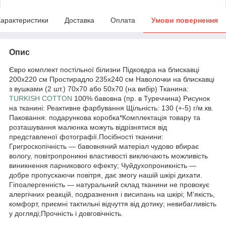
арактеристики
Доставка
Оплата
Умови повернення
Опис
Євро комплект постільної білизни Підковдра на блискавці
200x220 см Простирадло 235x240 см Наволочки на блискавці
з вушками (2 шт.) 70x70 або 50x70 (на вибір) Тканина:
TURKISH COTTON
100% бавовна (пр. в Туреччина) Рисунок
на тканині: Реактивне фарбування Щільність: 130 (+-5) г/м.кв.
Паковання: подарункова коробка*Комплектація товару та
розташування малюнка можуть відрізнятися від
представленої фотографії.Посібності тканини:
Григроскопічність — бавовняний матеріал чудово вбирає
вологу, повітропроникні властивості виключають можливість
виникнення парникового ефекту; Чуйдухопроникність —
добре пропускаючи повітря, дає змогу нашій шкірі дихати.
Гіпоалергенність — натуральний склад тканини не провокує
алергічних реакцій, подразнення і висипань на шкірі; М'якість,
комфорт, приємні тактильні відчуття від дотику; невибагливість
у догляді;Прочність і довговічність.