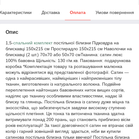
Характеристики
Доставка
Оплата
Умови повернення
Опис
1,5-
спальний комплект
постільної білизни Підковдра на
блискавці 150x215 см Простирадло 150x215 см Наволочки на
блискавці (2 шт.) 70x70 або 50х70 смТканина: сатин люкс
100% бавовна Щільність: 130 г/м.кв. Паковання: подарункова
коробка *Комплектація товару та розташування малюнка
можуть відрізнятися від представленої фотографії. Сатин —
одна з найкрасивіших, найміцніших і найприємніших тілу
тканин, виготовлених із натурального волокна. Подвійне
переплетення найтонших бавовняних ниток вищих сортів,
наділяє цю тканину особливими властивостями, надає їй
блиску та глянець. Постільна білизна із сатину дуже міцна та
зносостійка, що забезпечується завдяки високому ступеню
щільності плетіння. Ця тонка та витончена тканина здатна
витримувати понад 200 прань, що становить приблизно вісім
років експлуатації! За такої довговічності сатин не втрачає свій
колір і гарний зовнішній вигляд: здається, ніби ви купили
сатинова постільна білизна тільки ввечері! Постільна білизна