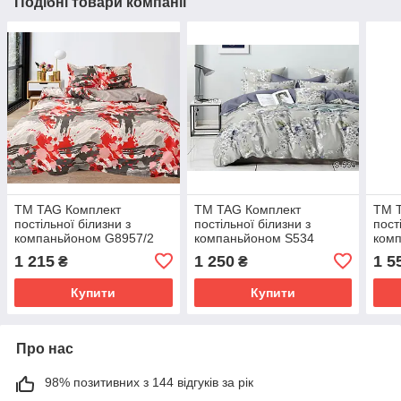
Подібні товари компанії
ТМ TAG Комплект
ТМ TAG Комплект
ТМ 
постільної білизни з
постільної білизни з
пост
компаньйоном G8957/2
компаньйоном S534
ком
1 215
1 250
1 5
₴
₴
Купити
Купити
Про нас
98% позитивних з 144 відгуків за рік