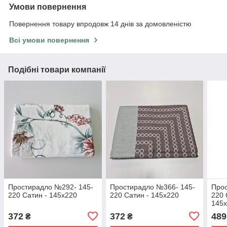
Умови повернення
Повернення товару впродовж 14 днів за домовленістю
Всі умови повернення
Подібні товари компанії
Простирадло №292- 145-
Простирадло №366- 145-
Прос
220 Сатин - 145x220
220 Сатин - 145x220
220 
145
372
372
489
₴
₴