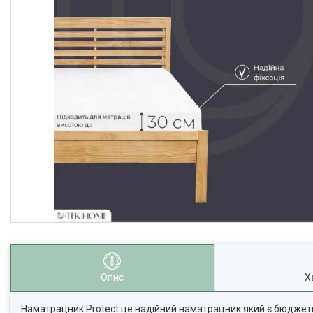
Опис
Х
Наматрацник Protect це надійний наматрацник який є бюджетн