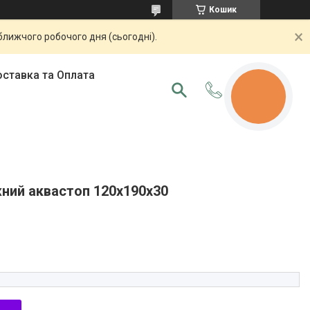
Кошик
ближчого робочого дня (сьогодні).
ставка та Оплата
КНОПКА
ЗВ'ЯЗКУ
жний аквастоп 120х190х30