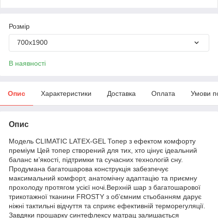
Розмір
700х1900
В наявності
Опис
Характеристики
Доставка
Оплата
Умови п
Опис
Модель CLIMATIC LATEX-GEL Топер з ефектом комфорту
преміум Цей топер створений для тих, хто цінує ідеальний
баланс м’якості, підтримки та сучасних технологій сну.
Продумана багатошарова конструкція забезпечує
максимальний комфорт, анатомічну адаптацію та приємну
прохолоду протягом усієї ночі.Верхній шар з багатошарової
трикотажної тканини FROSTY з об’ємним стьобанням дарує
ніжні тактильні відчуття та сприяє ефективній терморегуляції.
Завдяки прошарку синтефлексу матрац залишається