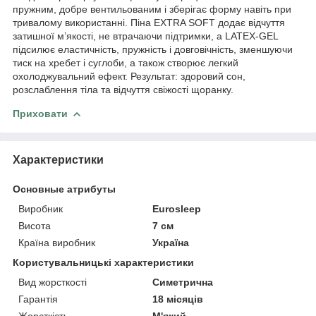
пружним, добре вентильованим і зберігає форму навіть при
тривалому використанні. Піна EXTRA SOFT додає відчуття
затишної м’якості, не втрачаючи підтримки, а LATEX-GEL
підсилює еластичність, пружність і довговічність, зменшуючи
тиск на хребет і суглоби, а також створює легкий
охолоджувальний ефект. Результат: здоровий сон,
розслаблення тіла та відчуття свіжості щоранку.
Приховати
Характеристики
Основные атрибуты
Виробник
Eurosleep
Висота
7 см
Країна виробник
Україна
Користувальницькі характеристики
Вид жорсткості
Симетрична
Гарантія
18 місяців
Жорсткість
М'який