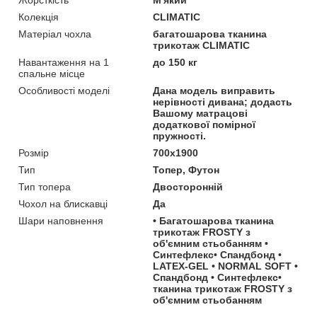
Колекція
CLIMATIC
Матеріал чохла
багатошарова тканина
трикотаж CLIMATIC
Навантаження на 1
до 150 кг
спальне місце
Особливості моделі
Дана модель виправить
нерівності дивана; додасть
Вашому матрацові
додаткової помірної
пружності.
Розмір
700х1900
Тип
Топер, Футон
Тип топера
Двосторонній
Чохол на блискавці
Да
Шари наповнення
• Багатошарова тканина
трикотаж FROSTY з
об'ємним стьобанням •
Синтефлекс• Спандбонд •
LATEX-GEL • NORMAL SOFT •
Спандбонд • Синтефлекс•
тканина трикотаж FROSTY з
об'ємним стьобанням