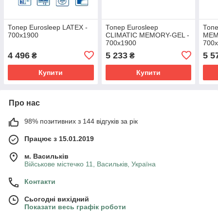
Топер Eurosleep LATEX -
Топер Eurosleep
Топе
700х1900
CLIMATIC MEMORY-GEL -
MEM
700х1900
700
4 496
5 233
5 5
₴
₴
Купити
Купити
Про нас
98% позитивних з 144 відгуків за рік
Працює з 15.01.2019
м. Васильків
Військове містечко 11, Васильків, Україна
Контакти
Сьогодні вихідний
Показати весь графік роботи