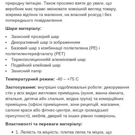
природну імітацію. Також просимо взяти до уваги, що
виробник має право змінювати зовнішній вигляд товару,
зокрема відтінок та малюнок, на власний розсуд і без
попереднього повідомлення.
Шари матеріалу:
Захисний прозорий шар
Декоративний шар із зображенням
Базовий шар з комбинації поліетилена (PE) і
поліетилентерефталату (PET)
Термоізоляционийй алюмінієвий шар
Подвійний клейовий шар
Захисний папір
Температурний режим:
-40 – +75 С
Застосування:
внутрішні оздоблювальні роботи: декорування
стін у всіх видах житлових приміщень (кухня, ванна кімната,
вітальня, дитяча або спальня, вхідна група) та комерційних
приміщень (офісні приміщення, зони рецепцій, магазини,
салони краси або фітнес-центри, місця громадської
присутності), меблів, дверей та інших рівних поверхонь.
Властивості та переваги матеріалу:
1. Легкість та міцність: плитка легка та міцна, що