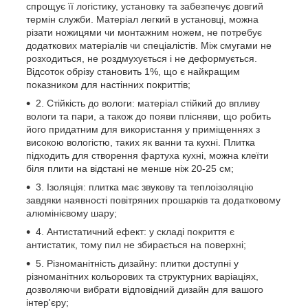
спрощує її логістику, установку та забезпечує довгий
термін служби. Матеріал легкий в установці, можна
різати ножицями чи монтажним ножем, не потребує
додаткових матеріалів чи спеціалістів. Між смугами не
розходиться, не роздмухується і не деформується.
Відсоток обрізу становить 1%, що є найкращим
показником для настінних покриттів;
2. Стійкість до вологи: матеріал стійкий до впливу
вологи та пари, а також до появи плісняви, що робить
його придатним для використання у приміщеннях з
високою вологістю, таких як ванни та кухні. Плитка
підходить для створення фартуха кухні, можна клеїти
біля плити на відстані не менше ніж 20-25 см;
3. Ізоляція: плитка має звукову та теплоізоляцію
завдяки наявності повітряних прошарків та додатковому
алюмінієвому шару;
4. Антистатичний ефект: у складі покриття є
антистатик, тому пил не збирається на поверхні;
5. Різноманітність дизайну: плитки доступні у
різноманітних кольорових та структурних варіаціях,
дозволяючи вибрати відповідний дизайн для вашого
інтер'єру;