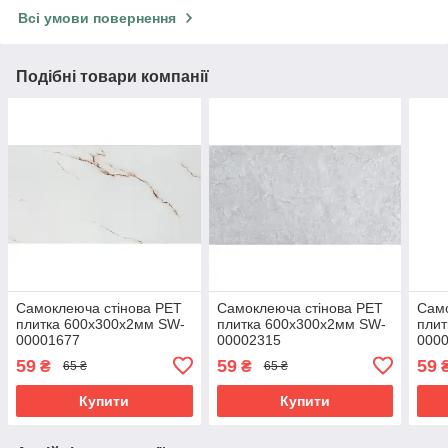
Всі умови повернення
Подібні товари компанії
Самоклеюча стінова PET
Самоклеюча стінова PET
Само
плитка 600х300х2мм SW-
плитка 600х300х2мм SW-
плит
00001677
00002315
000
59
59
59
₴
₴
65 ₴
65 ₴
Купити
Купити