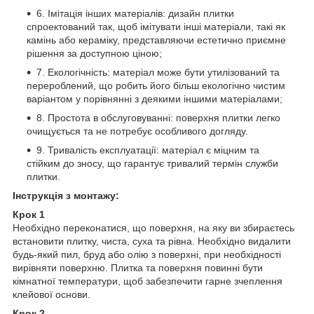
6. Імітація інших матеріалів: дизайн плитки
спроектований так, щоб імітувати інші матеріали, такі як
камінь або кераміку, представляючи естетично приємне
рішення за доступною ціною;
7. Екологічність: матеріал може бути утилізований та
перероблений, що робить його більш екологічно чистим
варіантом у порівнянні з деякими іншими матеріалами;
8. Простота в обслуговуванні: поверхня плитки легко
очищується та не потребує особливого догляду.
9. Тривалість експлуатації: матеріал є міцним та
стійким до зносу, що гарантує тривалий термін служби
плитки.
Інструкція з монтажу:
Крок 1
Необхідно переконатися, що поверхня, на яку ви збираєтесь
встановити плитку, чиста, суха та рівна. Необхідно видалити
будь-який пил, бруд або олію з поверхні, при необхідності
вирівняти поверхню. Плитка та поверхня повинні бути
кімнатної температури, щоб забезпечити гарне зчеплення
клейової основи.
Крок 2