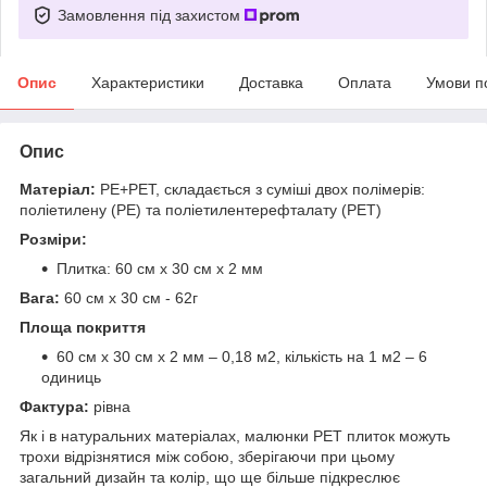
Замовлення під захистом
Опис
Характеристики
Доставка
Оплата
Умови п
Опис
Матеріал:
PE+PET, складається з суміші двох полімерів:
поліетилену (PE) та поліетилентерефталату (PET)
Розміри:
Плитка: 60 см х 30 см х 2 мм
Вага:
60 см х 30 см - 62г
Площа покриття
60 см х 30 см х 2 мм – 0,18 м2, кількість на 1 м2 – 6
одиниць
Фактура:
рівна
Як і в натуральних матеріалах, малюнки РЕТ плиток можуть
трохи відрізнятися між собою, зберігаючи при цьому
загальний дизайн та колір, що ще більше підкреслює