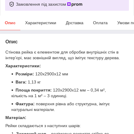
Замовлення під захистом
Опис
Характеристики
Доставка
Оплата
Умови п
Опис
Стінова рейка є елементом для обробки внутрішніх стін в
інтер'єрі, має зовнішній вигляд, що імітує текстуру дерева.
Характеристики:
Розміри:
120х2900х12 мм
Вага:
1,13 кг
Площа покриття:
120х2900х12 мм – 0,34 м²,
кількість на 1 м² – 3 одиниці.
Фактура:
поверхня рівна або структурна, імітує
натуральні матеріали.
Матеріал:
Рейки складаються з наступних шарів:
Захисний шар
– полімерне покриття стійке до