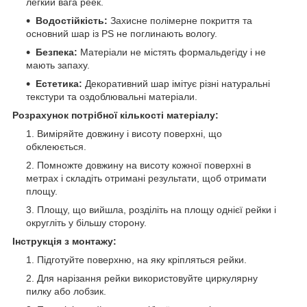
легкий вага реек.
Водостійкість:
Захисне полімерне покриття та
основний шар із PS не поглинають вологу.
Безпека:
Матеріали не містять формальдегіду і не
мають запаху.
Естетика:
Декоративний шар імітує різні натуральні
текстури та оздоблювальні матеріали.
Розрахунок потрібної кількості матеріалу:
Виміряйте довжину і висоту поверхні, що
обклеюється.
Помножте довжину на висоту кожної поверхні в
метрах і складіть отримані результати, щоб отримати
площу.
Площу, що вийшла, розділіть на площу однієї рейки і
округліть у більшу сторону.
Інструкція з монтажу:
Підготуйте поверхню, на яку кріпляться рейки.
Для нарізання рейки використовуйте циркулярну
пилку або лобзик.