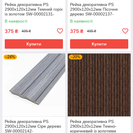
Рейка декоративна PS
Рейка декоративна PS
2900х120х12мм Темний горіх
2900х120х12мм Пісочне
із золотом SW-00002131-
дерево SW-00002137-
В наявності
В наявності
375
375
₴
₴
495 ₴
495 ₴
Купити
Купити
–24%
–20%
Рейка декоративна PS
Рейка декоративна PS
2900х120х12мм Сіре дерево
2900х120х12мм Темно-
SW-00002142-
коричневий із золотими