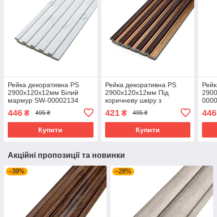
Рейка декоративна PS
Рейка декоративна PS
Рейк
2900х120х12мм Білий
2900х120х12мм Під
290
мармур SW-00002134
коричневу шкіру з
000
бронзою SW-00002135
446
421
446
₴
₴
495 ₴
495 ₴
Купити
Купити
Акційні пропозиції та новинки
–39%
–28%