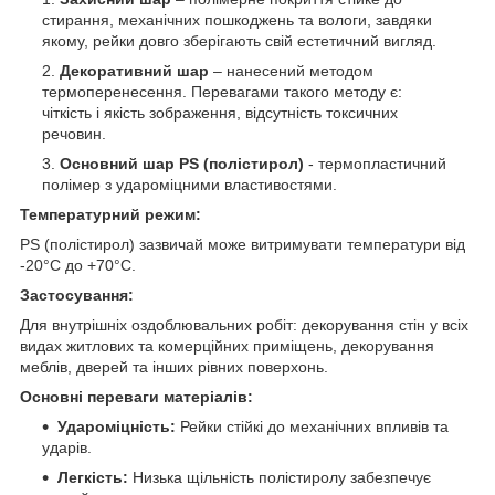
стирання, механічних пошкоджень та вологи, завдяки
якому, рейки довго зберігають свій естетичний вигляд.
Декоративний шар
– нанесений методом
термоперенесення. Перевагами такого методу є:
чіткість і якість зображення, відсутність токсичних
речовин.
Основний шар PS (полістирол)
- термопластичний
полімер з удароміцними властивостями.
Температурний режим:
PS (полістирол) зазвичай може витримувати температури від
-20°C до +70°C.
Застосування:
Для внутрішніх оздоблювальних робіт: декорування стін у всіх
видах житлових та комерційних приміщень, декорування
меблів, дверей та інших рівних поверхонь.
Основні переваги матеріалів:
Удароміцність:
Рейки стійкі до механічних впливів та
ударів.
Легкість:
Низька щільність полістиролу забезпечує