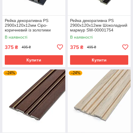
Рейка декоративна PS
Рейка декоративна PS
2900х120х12мм Сіро-
2900х120х12мм Шоколадний
коричневий із золотими
мармур SW-00001754
вкрапленнями SW-00002138
В наявності
В наявності
375
375
₴
₴
495 ₴
495 ₴
Купити
Купити
–24%
–24%