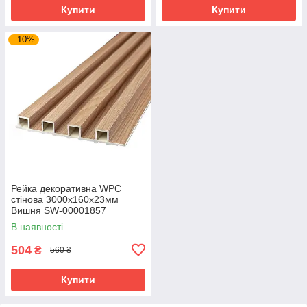
Купити
Купити
–10%
Рейка декоративна WPC
стінова 3000х160х23мм
Вишня SW-00001857
В наявності
504
₴
560 ₴
Купити