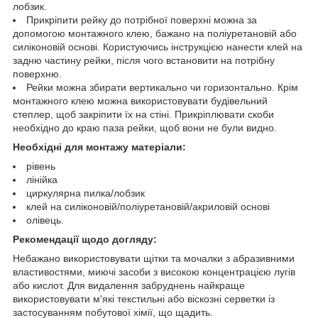
лобзик.
Прикріпити рейку до потрібної поверхні можна за
допомогою монтажного клею, бажано на поліуретановій або
силіконовій основі. Користуючись інструкцією нанести клей на
задню частину рейки, після чого встановити на потрібну
поверхню.
Рейки можна збирати вертикально чи горизонтально. Крім
монтажного клею можна використовувати будівельний
степлер, щоб закріпити їх на стіні. Прикріплювати скоби
необхідно до краю паза рейки, щоб вони не були видно.
Необхідні для монтажу матеріали:
рівень
лінійка
циркулярна пилка/лобзик
клей на силіконовій/поліуретановій/акриловій основі
олівець.
Рекомендації щодо догляду:
Небажано використовувати щітки та мочалки з абразивними
властивостями, миючі засоби з високою концентрацією лугів
або кислот. Для видалення забруднень найкраще
використовувати м'які текстильні або віскозні серветки із
застосуванням побутової хімії, що щадить.