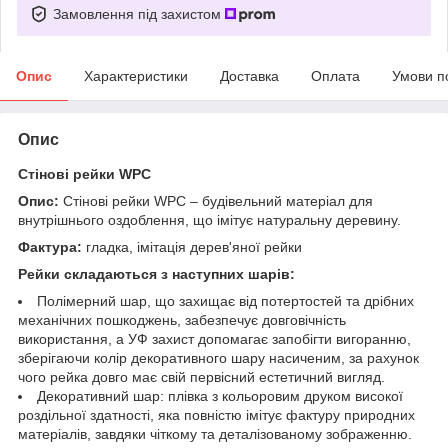
Замовлення під захистом
Опис
Характеристики
Доставка
Оплата
Умови п
Опис
Стінові рейки WPC
Опис:
Стінові рейки WPC – будівельний матеріал для
внутрішнього оздоблення, що імітує натуральну деревину.
Фактура:
гладка, імітація дерев'яної рейки
Рейки складаються з наступних шарів:
Полімерний шар, що захищає від потертостей та дрібних
механічних пошкоджень, забезпечує довговічність
використання, а УФ захист допомагає запобігти вигоранню,
зберігаючи колір декоративного шару насиченим, за рахунок
чого рейка довго має свій первісний естетичний вигляд.
Декоративний шар: плівка з кольоровим друком високої
роздільної здатності, яка повністю імітує фактуру природних
матеріалів, завдяки чіткому та деталізованому зображенню.