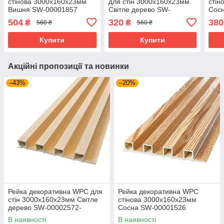
стінова 3000х160х23мм
для стін 3000х160х23мм
стін
Вишня SW-00001857
Світле дерево SW-
Сос
00002572-
504
320
380
₴
₴
560 ₴
560 ₴
Купити
Купити
Акційні пропозиції та новинки
–43%
–20%
Рейка декоративна WPC для
Рейка декоративна WPC
стін 3000х160х23мм Світле
стінова 3000х160х23мм
дерево SW-00002572-
Сосна SW-00001526
В наявності
В наявності