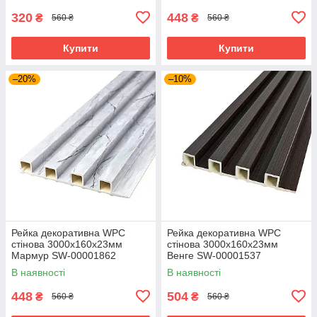
320
448
₴
₴
560 ₴
560 ₴
Купити
Купити
–20%
–10%
Рейка декоративна WPC
Рейка декоративна WPC
стінова 3000х160х23мм
стінова 3000х160х23мм
Мармур SW-00001862
Венге SW-00001537
В наявності
В наявності
448
504
₴
₴
560 ₴
560 ₴