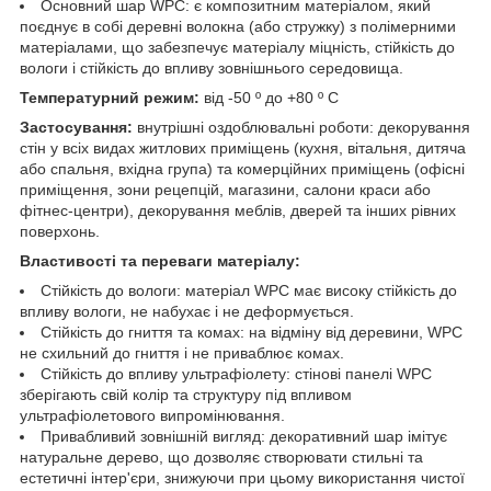
Основний шар WPC: є композитним матеріалом, який
поєднує в собі деревні волокна (або стружку) з полімерними
матеріалами, що забезпечує матеріалу міцність, стійкість до
вологи і стійкість до впливу зовнішнього середовища.
Температурний режим:
від -50 º до +80 º С
Застосування:
внутрішні оздоблювальні роботи: декорування
стін у всіх видах житлових приміщень (кухня, вітальня, дитяча
або спальня, вхідна група) та комерційних приміщень (офісні
приміщення, зони рецепцій, магазини, салони краси або
фітнес-центри), декорування меблів, дверей та інших рівних
поверхонь.
Властивості та переваги матеріалу:
Стійкість до вологи: матеріал WPC має високу стійкість до
впливу вологи, не набухає і не деформується.
Стійкість до гниття та комах: на відміну від деревини, WPC
не схильний до гниття і не приваблює комах.
Стійкість до впливу ультрафіолету: стінові панелі WPC
зберігають свій колір та структуру під впливом
ультрафіолетового випромінювання.
Привабливий зовнішній вигляд: декоративний шар імітує
натуральне дерево, що дозволяє створювати стильні та
естетичні інтер'єри, знижуючи при цьому використання чистої