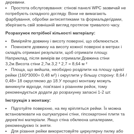
деревини.
Простота обслуговування: стінові панелі WPC зазвичай не
потребують складного догляду. Вони не вимагають
фарбування, обробки антисептиками та формальдегідами,
зберігають свій зовнішній вигляд протягом тривалого часу.
Розрахунок потрібної кількості матеріалу:
Виміряйте довжину і висоту поверхні, що обклеюється.
Помножте довжину на висоту кожної поверхні в метрах і
складіть отримані результати, щоб отримати площу.
Наприклад, після вимірів ви отримали:Довжина стіни
3,2м.Висота стіни 2,7м.3,2 * 2,7 = 8,64 м ²
Площа, що вийшла, необхідно розділити на площу однієї
рейки (160*3000= 0,48 м²) і округлити у більшу сторону: 8,64 /
0,48= 18 округляємо до 18.У процесі монтажу можуть
виникнути відходи, пов'язані з різанням рейок, тому
рекомендується додати до розрахунку запасні 1-2 шт.
Інструкція з монтажу:
Підготуйте поверхню, на яку кріпляться рейки. Їх можна
встановлювати на оштукатурені стіни, гіпсокартонні плити та
дерев'яні матеріали. Якщо стіна обклеєна шпалерами,
рекомендуємо їх зняти.
Для різання рейки використовуйте циркулярну пилку або