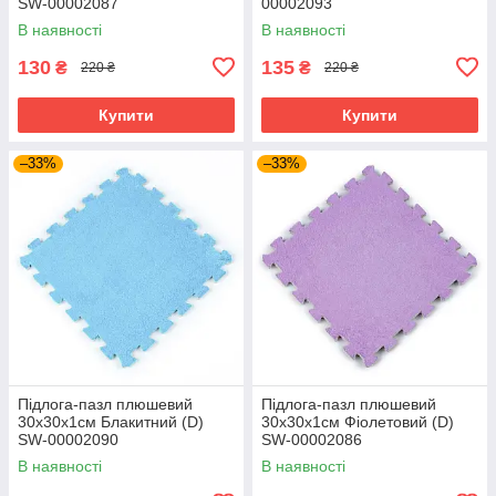
SW-00002087
00002093
В наявності
В наявності
130
135
₴
₴
220 ₴
220 ₴
Купити
Купити
–33%
–33%
Підлога-пазл плюшевий
Підлога-пазл плюшевий
30х30х1см Блакитний (D)
30х30х1см Фіолетовий (D)
SW-00002090
SW-00002086
В наявності
В наявності