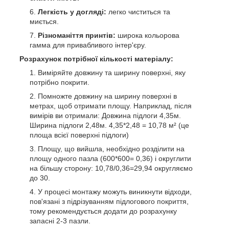
Легкість у догляді:
легко чиститься та
миється.
Різноманіття принтів:
широка кольорова
гамма для привабливого інтер'єру.
Розрахунок потрібної кількості матеріалу:
Виміряйте довжину та ширину поверхні, яку
потрібно покрити.
Помножте довжину на ширину поверхні в
метрах, щоб отримати площу. Наприклад, після
вимірів ви отримали: Довжина підлоги 4,35м.
Ширина підлоги 2,48м. 4,35*2,48 = 10,78 м² (це
площа всієї поверхні підлоги)
Площу, що вийшла, необхідно розділити на
площу одного пазла (600*600= 0,36) і округлити
на більшу сторону: 10,78/0,36=29,94 округляємо
до 30.
У процесі монтажу можуть виникнути відходи,
пов'язані з підрізуванням підлогового покриття,
тому рекомендується додати до розрахунку
запасні 2-3 пазли.