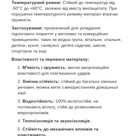
Температурний режим:
Стійкий до температур від
-50°C до +60°C, залежно від вмісту вінілацетату. При
порушенні температурного режиму матеріал втрачає
пружність.
Застосування:
призначений для укладання
підлогового покриття у житлових та комерційних
приміщеннях, таких як вхідна група, вітальня, спальня,
дитяча, кухня, санвузол, дитячі садочки, школи,
спортзали та інші.
Властивості та переваги матеріалу:
М'якість і пружність:
високі амортизаційні
властивості для пом'якшення ударів.
Хімічна стійкість:
стійкий до багатьох хімічних
речовин, можна мити з використанням домашньої
хімії.
Водостійкість:
100% вологостійкі, не
поглинають вологу, стійкі до розмноження
мікроорганізмів.
Теплоізоляція та звукоізоляція.
Стійкість до механічних впливів та
еластичність.