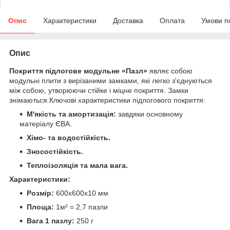
Опис
Характеристики
Доставка
Оплата
Умови п
Опис
Покриття підлогове модульне «Пазл»
являє собою
модульні плити з вирізаними замками, які легко з'єднуються
між собою, утворюючи стійке і міцне покриття. Замки
знімаються.Ключові характеристики підлогового покриття:
М'якість та амортизація:
завдяки основному
матеріалу ЄВА.
Хімо- та водостійкість.
Зносостійкість.
Теплоізоляція та мала вага.
Характеристики:
Розмір:
600х600х10 мм
Площа:
1м² = 2,7 пазли
Вага 1 пазлу:
250 г