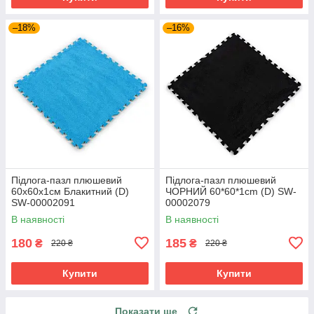
–18%
–16%
Підлога-пазл плюшевий
Підлога-пазл плюшевий
60х60х1см Блакитний (D)
ЧОРНИЙ 60*60*1cm (D) SW-
SW-00002091
00002079
В наявності
В наявності
180
185
₴
₴
220 ₴
220 ₴
Купити
Купити
Показати ще