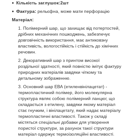
Кількість заглушок:2шт
Фактура:
рельєфна, може мати перфорацію
Матеріал:
Полімерний шар, що захищає від потертостей,
дрібних механічних пошкоджень, забезпечує
довговічність використання, має антиковзну
властивість, вологостійкість і стійкість до хімічних
речовин.
Декоративний шар з принтом високої
роздільної здатності, який повністю імітує фактуру
природних матеріалів завдяки чіткому та
детальному зображенню.
Основний шар ЕВА (етиленвінілацетат) -
термопластичний полімер, його молекулярна
структура являє собою полімерний ланцюг, що
складається з етилену, завдяки якому матеріал
стає гнучким, і вінілацетату, який надає матеріалу
термопластичні властивості. Також у складі
містяться спеціальні добавки для утворення
пористої структури, за рахунок такої структури
матеріал одержує термоізоляційні властивості.