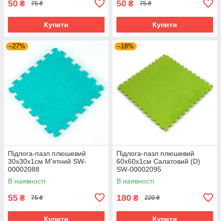
50
50
₴
₴
75 ₴
75 ₴
Купити
Купити
–27%
–18%
Підлога-пазл плюшевий
Підлога-пазл плюшевий
30х30х1см М'ятний SW-
60х60х1см Салатовий (D)
00002088
SW-00002095
В наявності
В наявності
55
180
₴
₴
75 ₴
220 ₴
Купити
Купити