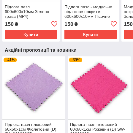
Підлога пазл
Підлога пазл - модульне
Моду
600x600x10мм Зелена
підлогове покриття
покр
трава (МР4)
600x600x10мм Пісочне
Золо
дерево (МР14) SW-
150
150
150
₴
₴
00000648
Купити
Купити
Акційні пропозиції та новинки
–41%
–39%
Підлога-пазл плюшевий
Підлога-пазл плюшевий
60х60х1см Фіолетовий (D)
60х60х1см Рожевий (D) SW-