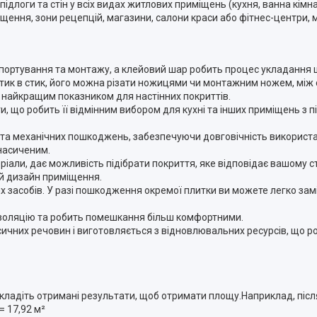
ідлоги та стін у всіх видах житлових приміщень (кухня, ванна кімна
іщення, зони рецепцій, магазини, салони краси або фітнес-центри, 
спортування та монтажу, а клейовий шар робить процес укладання
 стик в стик, його можна різати ножицями чи монтажним ножем, між
є найкращим показником для настінних покриттів.
логи, що робить її відмінним вибором для кухні та інших приміщень з
ей та механічних пошкоджень, забезпечуючи довговічність використ
 насиченим.
ріали, дає можливість підібрати покриття, яке відповідає вашому с
й дизайн приміщення.
х засобів. У разі пошкодження окремої плитки ви можете легко замі
оізоляцію та робить помешкання більш комфортними.
оксичних речовин і виготовляється з відновлювальних ресурсів, що р
ладіть отримані результати, щоб отримати площу.Наприклад, після
= 17,92 м²