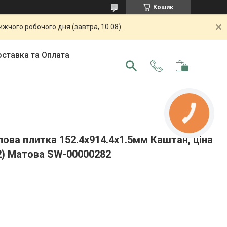
Кошик
жчого робочого дня (завтра, 10.08).
ставка та Оплата
КНОПКА
ЗВ'ЯЗКУ
ова плитка 152.4х914.4х1.5мм Каштан, ціна
02) Матова SW-00000282