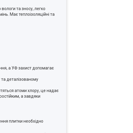
 вологи та зносу, легко
мінь. Має теплоізоляційні та
ння, а УФ захист допомагає
у та деталізованому
стяться атоми хлору, це надає
ростійким, а завдяки
ення плитки необхідно