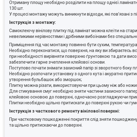
Отриману площу необхідно розділити на площу однієї ламінатно
130 шт.
У процесі монтажу можуть виникнути відходи, які пов’язані з 
Інструкція з монтажу:
Самоклеючу вінілову плитку під ламінат можна клеїти на старий 
невеликими нерівностями і дрібними вибоїнами без спеціальної
Приміщення під час монтажу повинно бути сухим, температур
Необхідно переконатися, що поверхня, на яку ви збираєтесь вст
при необхідності вирівняти поверхню ґрунтовкою та дати висо
забезпечити гарне зчеплення клейової основи.
Поступово почати знімати захисний папір зі зворотного боку п
Необхідно розпочати установку з одного кута і акуратно прити
утворення бульбашок або зморшок;
Плитку можна різати, використовуючи при цьому ніж або ножиці
Для стикування смуг необхідно зняти частини захисного папер
клейовою основою до поверхні, одночасно розгладжуючи прик
Плитки необхідно щільно притискати до поверхні рукою чи гу
Інструкція з часткового ремонту вінілової поверхні:
При частковому пошкодженні покриття слід зняти пошкоджену 
та щільно притискаючи до поверхні.