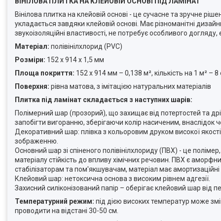
ВІНІЛОВА ПЛИТКА НА КЛЕЙОВІЙ ОСНОВІ ПІД ЛАМІНАТ
Вінілова плитка на клейовій основі - це сучасне та зручне ріше
укладається завдяки клейовій основі. Має різноманітні дизайни
звукоізоляційні властивості, не потребує особливого догляду, 
Матеріал:
полівінілхлорид (PVC)
Розміри:
152 х 914 х 1,5 мм
Площа покриття:
152 х 914 мм – 0,138 м², кількість на 1 м² – 
Поверхня:
рівна матова, з імітацією натуральних матеріалів
Плитка під ламінат складається з наступних шарів:
Полімерний шар (прозорий), що захищає від потертостей та др
запобігти вигоранню, зберігаючи колір насиченим, внаслідок ч
Декоративний шар: плівка з кольоровим друком високої якості,
зображенню.
Основний шар зі спіненого полівінілхлориду (ПВХ) - це полімер
матеріалу стійкість до впливу хімічних речовин. ПВХ є аморфн
стабілізаторам та пом'якшувачам, матеріал має амортизаційні 
Клейовий шар: нетоксична основа з високим рівнем адгезії.
Захисний силіконізований папір – оберігає клейовий шар від п
Температурний режим:
під дією високих температур може зм
проводити на відстані 30-50 см.