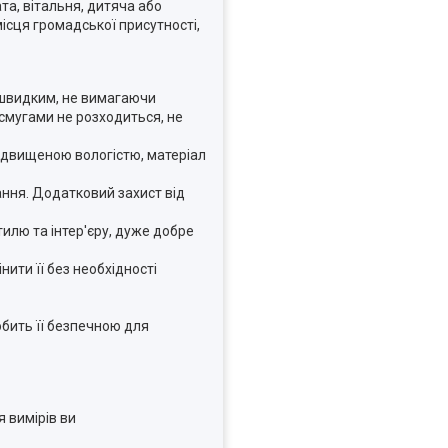
та, вітальня, дитяча або
місця громадської присутності,
 швидким, не вимагаючи
 смугами не розходиться, не
 підвищеною вологістю, матеріал
ання. Додатковий захист від
тилю та інтер'єру, дуже добре
нити її без необхідності
обить її безпечною для
 вимірів ви