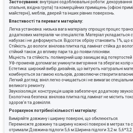
Застосування:
внутрішні оздоблювальні роботи: декорування п
спальня, вхідна група) та комерційних приміщень (офісні прим
майстерні), меблів, дверей та інших рівних поверхонь.
Властивості та переваги матеріалу:
Легка установка: низька вага матеріалу спрощує процес тран
додаткових матеріалів чи спеціалістів. Матеріал укладається
набухає і не деформується. Відсоток обрізу становить 1%, що 
Стійкість до вологи: вінілова плитка під ламінат стійка до во
стійкий також до впливу пари та до появи плісняви.
Міцність та стійкість: полімерний шар захищає від потертост
УФ-променів допомагає уникнути вигоряння та зберігає колір
Естетика: широкий вибір дизайнів, що імітують натуральні мате
комбінується за гамою кольорів, дозволяючи створити власни
Легкий догляд: вініл легко очищається і не вимагає спеціальни
великого ремонту.
Звукоізоляція: конструкція шарів забезпечує додаткову звук
Екологічна безпека: вінілова плитка під ламінат не містить т
здоров'я та довкілля.
Розрахунок потрібної кількості матеріалу:
Виміряйте довжину і ширину поверхні, що обклеюється.
Перемножте довжину та ширину кожної поверхні в метрах та ск
отримали:Довжина підлоги 5,6 м.Ширина підлоги 3,2 м. 5,6*3,2 