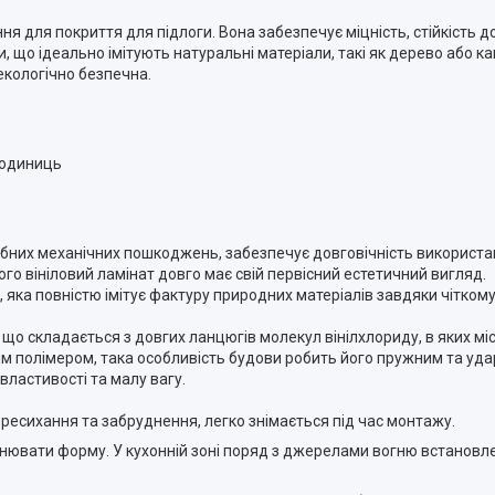
ння для покриття для підлоги. Вона забезпечує міцність, стійкість до
, що ідеально імітують натуральні матеріали, такі як дерево або ка
екологічно безпечна.
8 одиниць
ібних механічних пошкоджень, забезпечує довговічність використа
ого вініловий ламінат довго має свій первісний естетичний вигляд.
 яка повністю імітує фактуру природних матеріалів завдяки чітком
, що складається з довгих ланцюгів молекул вінілхлориду, в яких мі
им полімером, така особливість будови робить його пружним та уда
властивості та малу вагу.
ересихання та забруднення, легко знімається під час монтажу.
інювати форму. У кухонній зоні поряд з джерелами вогню встановл