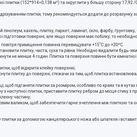
ї плитки (152*914=0,138 м²) та округлити у більшу сторону:17,92 /
підрізуванням плитки, тому рекомендується додати до розрахунку за
лінолеум, кахель, плитку, паркет, ламінат, скло, фарбу, ґрунтовку,
 підготовки поверхні, але якщо поверхня має побілку, то необхідно
а повітря приміщення повинна перевищувати +15˚С до +20ºС.
ановити плитку, чиста, суха та рівна. Необхідно видалити будь-який
хнути не менше 4 годин. Плитка та поверхня повинні бути кімнатно
литки, щоб відкрити клейку поверхню;
снути плитку до поверхні, стежачи за тим, щоб плитка встановлюва
, щоб підганяти плитки за розміром, особливо по краях та в кутах 
у з наступної плитки, приставити плитку ребром до місця стику з
леєну частину;
мовим валиком, щоб забезпечити гарне зчеплення між плиткою та о
плитки за допомогою канцелярського ножа або шпателя і вставити