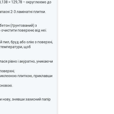
0,138 = 129,78 – округлюємо до
пасні 2-3 ламінатні плитки.
 бетон (ґрунтований) з
 очистити поверхню від неї.
 пил, бруд або олію з поверхні,
ї температури, щоб
лася рівно і акуратно, уникаючи
поверхні;
 приклеєною плиткою, приклавши
сновою.
 нову, знявши захисний папір