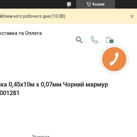
Кошик
айближчого робочого дня (10.08).
ставка та Оплата
ка 0,45х10м х 0,07мм Чорний мармур
001281