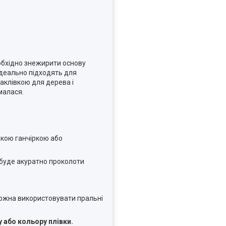
обхідно знежирити основу
ідеально підходять для
аклівкою для дерева і
малася.
якою ганчіркою або
 буде акуратно проколоти
можна використовувати пральні
 або кольору плівки.