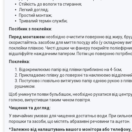
Стійкість до вологи та стирання;
Легкий догляд;
Простий монтаж;
Тривалий термін служби;
Посібник з поклейки:
Перед монтажем
необхідно очистити поверхню від жиру, бру
скористайтесь засобом для миття посуду або (у складному вип
поклейки плівкою. Чисті дошки чи фанеру покрийте поліефірни
відшліфуйте наждачним папером. Потім цю поверхню потрібно 
Поклейка:
Відокремлюємо папір від плівки приблизно на 4-5см;
Прикладаємо плівку до поверхні та наклеюємо відділений
Поступово і повільно витягуємо папір однією рукою з пл
рушником.
Щоб уникнути появи бульбашок, необхідно рухатися від центру
голкою, випустивши таким чином повітря.
Чищення та догляд:
У звичайних умовах для чищення достатньо води. При сильно
порошки та засоби, що містять абразивні речовини та ацетон.
*Залежно від налаштувань вашого монітора або телефону, ко