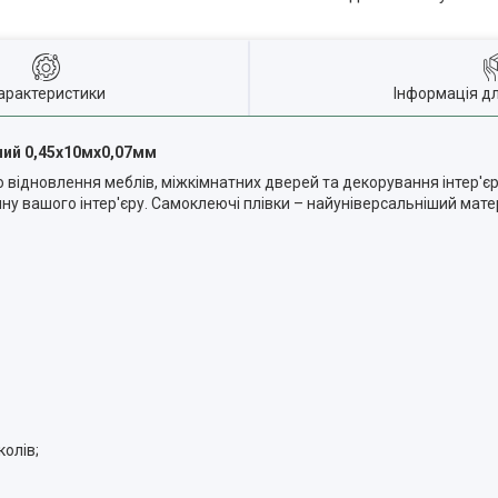
арактеристики
Інформація д
ний 0,45х10мх0,07мм
 відновлення меблів, міжкімнатних дверей та декорування інтер'є
ину вашого інтер'єру. Самоклеючі плівки – найуніверсальніший мате
колів;