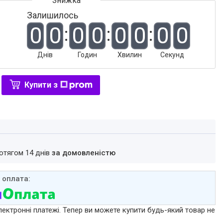
Залишилось
0
0
0
0
0
0
0
0
Днів
Годин
Хвилин
Секунд
Купити з
ротягом 14 днів
за домовленістю
лектронні платежі. Тепер ви можете купити будь-який товар не