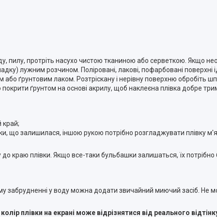
ду, пилу, протріть насухо чистою тканиною або серветкою. Якщо не
адку) лужним розчином. Поліровані, лакові, пофарбовані поверхні 
м або ґрунтовим лаком. Розтріскану і нерівну поверхню обробіть шп
покрити ґрунтом на основі акрилу, щоб наклеєна плівка добре три
 край;
івки, що залишилася, іншою рукою потрібно розгладжувати плівку м'
 до краю плівки. Якщо все-таки бульбашки залишаться, їх потрібно
му забрудненні у воду можна додати звичайний миючий засіб. Не 
лір плівки на екрані може відрізнятися від реального відтінку