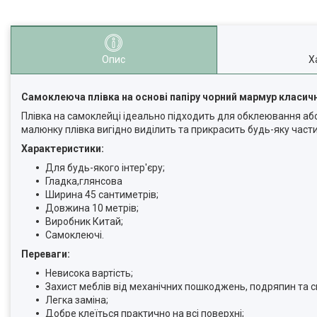
Опис
Х
Самоклеюча плівка на основі папіру чорний мармур класич
Плівка на самоклейці ідеально підходить для обклеювання або
малюнку плівка вигідно виділить та прикрасить будь-яку част
Характеристики:
Для будь-якого інтер'єру;
Гладка,глянсова
Ширина 45 сантиметрів;
Довжина 10 метрів;
Виробник Китай;
Самоклеючі.
Переваги:
Невисока вартість;
Захист меблів від механічних пошкоджень, подряпин та с
Легка заміна;
Добре клеїться практично на всі поверхні;