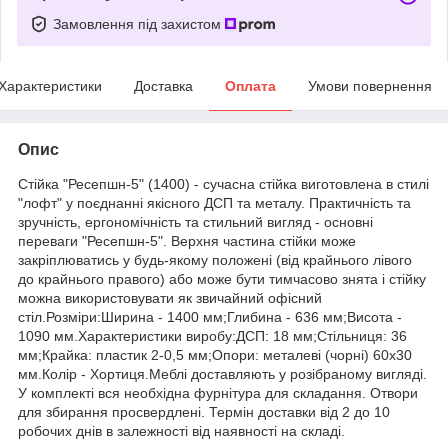
Замовлення під захистом
Характеристики
Доставка
Оплата
Умови повернення
Опис
Стійка "Ресепшн-5" (1400) - сучасна стійка виготовлена в стилі
"лофт" у поєднанні якісного ДСП та металу. Практичність та
зручність, ергономічність та стильний вигляд - основні
переваги "Ресепшн-5". Верхня частина стійки може
закріплюватись у будь-якому положені (від крайнього лівого
до крайнього правого) або може бути тимчасово знята і стійку
можна використовувати як звичайний офісний
стіл.Розміри:Ширина - 1400 мм;Глибина - 636 мм;Висота -
1090 мм.Характеристики виробу:ДСП: 18 мм;Стільниця: 36
мм;Крайка: пластик 2-0,5 мм;Опори: металеві (чорні) 60х30
мм.Колір - Хортиця.Меблі доставляють у розібраному вигляді.
У комплекті вся необхідна фурнітура для складання. Отвори
для збирання просвердлені. Термін доставки від 2 до 10
робочих днів в залежності від наявності на складі.