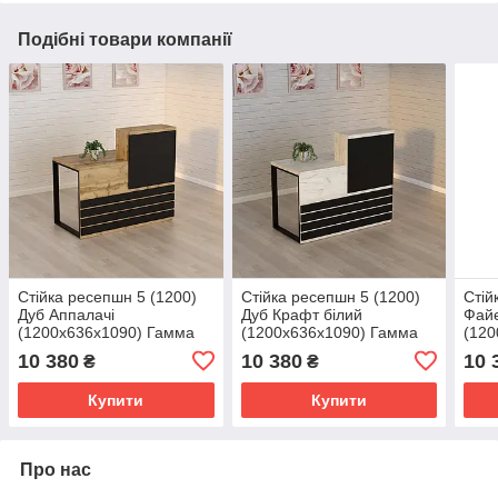
Подібні товари компанії
Стійка ресепшн 5 (1200)
Стійка ресепшн 5 (1200)
Стій
Дуб Аппалачі
Дуб Крафт білий
Фай
(1200x636x1090) Гамма
(1200x636x1090) Гамма
(120
стиль
стиль
стил
10 380
10 380
10 
₴
₴
Купити
Купити
Про нас