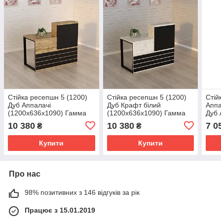
Стійка ресепшн 5 (1200)
Стійка ресепшн 5 (1200)
Стій
Дуб Аппалачі
Дуб Крафт білий
Аппа
(1200x636x1090) Гамма
(1200x636x1090) Гамма
Дуб 
стиль
стиль
10 380
10 380
7 0
₴
₴
Купити
Купити
Про нас
98% позитивних з 146 відгуків за рік
Працює з 15.01.2019