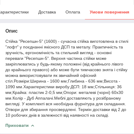
арактеристики
Доставка
Оплата
Умови повернення
Опис
Стійка "Ресепшн-5" (1600) - сучасна стійка виготовлена в стилі
"лофт" у поєднанні якісного ДСП та металу. Практичність та
зручність, ергономічність та стильний вигляд - основні
переваги "Ресепшн-5". Верхня частина стійки може
закріплюватись у будь-якому положені (від крайнього лівого
до крайнього правого) або може бути тимчасово знята і стійку
можна використовувати як звичайний офісний
стіл.Розміри:Ширина - 1600 мм;Глибина - 636 мм;Висота -
1090 мм.Характеристики виробу:ДСП: 18 мм;Стільниця: 36
мм;Крайка: пластик 2-0,5 мм;Опори: металеві (чорні) 60х30
мм.Колір - Дуб Аппалачі.Меблі доставляють у розібраному
вигляді. У комплекті вся необхідна фурнітура для складання.
Отвори для збирання просвердлені. Термін доставки від 2 до
10 робочих днів в залежності від наявності на складі.
Приховати