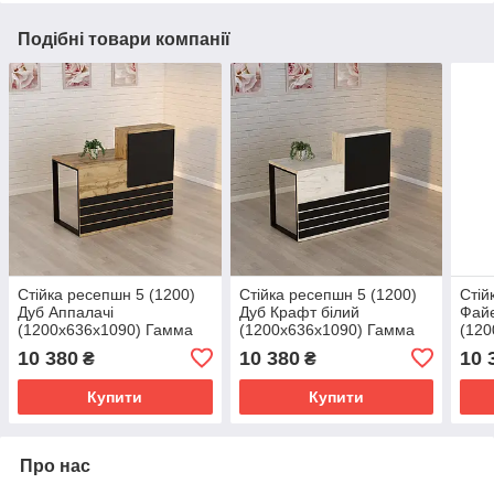
Подібні товари компанії
Стійка ресепшн 5 (1200)
Стійка ресепшн 5 (1200)
Стій
Дуб Аппалачі
Дуб Крафт білий
Фай
(1200x636x1090) Гамма
(1200x636x1090) Гамма
(120
стиль
стиль
стил
10 380
10 380
10 
₴
₴
Купити
Купити
Про нас