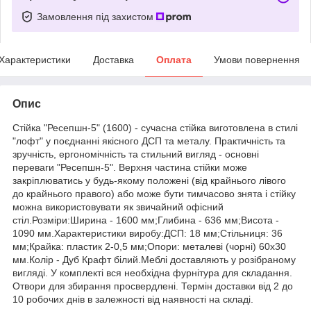
Замовлення під захистом
Характеристики
Доставка
Оплата
Умови повернення
Опис
Стійка "Ресепшн-5" (1600) - сучасна стійка виготовлена в стилі
"лофт" у поєднанні якісного ДСП та металу. Практичність та
зручність, ергономічність та стильний вигляд - основні
переваги "Ресепшн-5". Верхня частина стійки може
закріплюватись у будь-якому положені (від крайнього лівого
до крайнього правого) або може бути тимчасово знята і стійку
можна використовувати як звичайний офісний
стіл.Розміри:Ширина - 1600 мм;Глибина - 636 мм;Висота -
1090 мм.Характеристики виробу:ДСП: 18 мм;Стільниця: 36
мм;Крайка: пластик 2-0,5 мм;Опори: металеві (чорні) 60х30
мм.Колір - Дуб Крафт білий.Меблі доставляють у розібраному
вигляді. У комплекті вся необхідна фурнітура для складання.
Отвори для збирання просвердлені. Термін доставки від 2 до
10 робочих днів в залежності від наявності на складі.