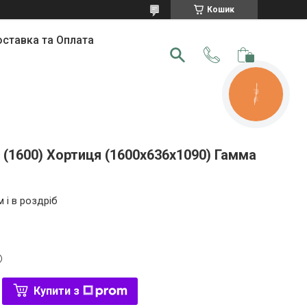
Кошик
ставка та Оплата
КНОПКА
ЗВ'ЯЗКУ
 (1600) Хортиця (1600x636x1090) Гамма
 і в роздріб
Купити з