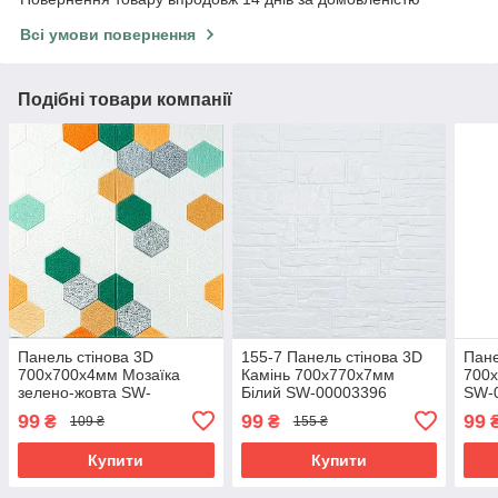
Всі умови повернення
Подібні товари компанії
Панель стінова 3D
155-7 Панель стінова 3D
Пане
700х700х4мм Мозаїка
Камінь 700х770х7мм
700х
зелено-жовта SW-
Білий SW-00003396
SW-
00002015
99
99
99
₴
₴
109 ₴
155 ₴
Купити
Купити