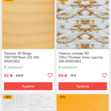
Панель 3D Beige
Панель стінова 3D
700*700*4mm (D) SW-
700х770х4мм Онікс (цегла)
00001953
SW-00001963
В наявності
В наявності
82
69
₴
₴
109 ₴
79 ₴
Купити
Купити
–9%
–9%