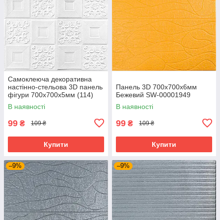
Самоклеюча декоративна
настінно-стельова 3D панель
Панель 3D 700х700х6мм
фігури 700х700х5мм (114)
Бежевий SW-00001949
SW-00000006
В наявності
В наявності
99
99
₴
₴
109 ₴
109 ₴
Купити
Купити
–9%
–9%