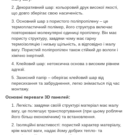
Декоративний шар: кольоровий друк високої якості,
що довго зберігає свою насиченість.
Основний шар з пористого поліпропілену – це
термопластичний полімер, його структура включає
повторювані молекулярні одиниці пропілену. Він має
пористу структуру, завдяки чому має гарну
термоізоляцію і низьку щільність, а відповідно і малу
вагу. Пористий поліпропілен також стійкий до вологи і
хімічно інертний.
Клейовий шар: нетоксична основа з високим рівнем
адгезії.
Захисний папір – оберігає клейовий шар від
пересихання та забруднення, легко знімається під час
монтажу.
Основні переваги 3D панелей:
Легкість: завдяки своїй структурі матеріал має малу
вагу, це полегшує транспортування (при цьому роблячи
його більш економічним) та встановлення.
Ізоляційні властивості: пористий характер матеріалу,
крім малої ваги, надає йому добрих тепло- та