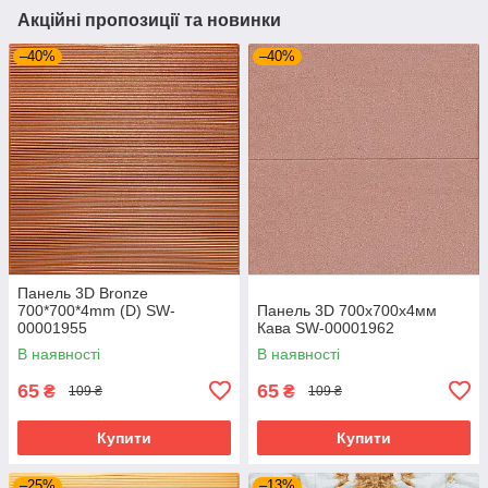
Акційні пропозиції та новинки
–40%
–40%
Панель 3D Bronze
700*700*4mm (D) SW-
Панель 3D 700х700х4мм
00001955
Кава SW-00001962
В наявності
В наявності
65
65
₴
₴
109 ₴
109 ₴
Купити
Купити
–25%
–13%