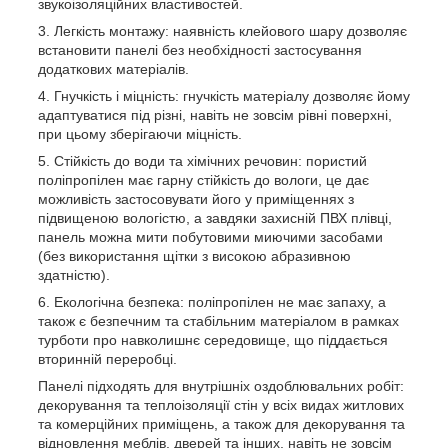
звукоізоляційних властивостей.
Легкість монтажу: наявність клейового шару дозволяє
встановити панелі без необхідності застосування
додаткових матеріалів.
Гнучкість і міцність: гнучкість матеріалу дозволяє йому
адаптуватися під різні, навіть не зовсім рівні поверхні,
при цьому зберігаючи міцність.
Стійкість до води та хімічних речовин: пористий
поліпропілен має гарну стійкість до вологи, це дає
можливість застосовувати його у приміщеннях з
підвищеною вологістю, а завдяки захисній ПВХ плівці,
панель можна мити побутовими миючими засобами
(без використання щітки з високою абразивною
здатністю).
Екологічна безпека: поліпропілен не має запаху, а
також є безпечним та стабільним матеріалом в рамках
турботи про навколишнє середовище, що піддається
вторинній переробці.
Панелі підходять для внутрішніх оздоблювальних робіт:
декорування та теплоізоляції стін у всіх видах житлових
та комерційних приміщень, а також для декорування та
відновлення меблів, дверей та інших, навіть не зовсім