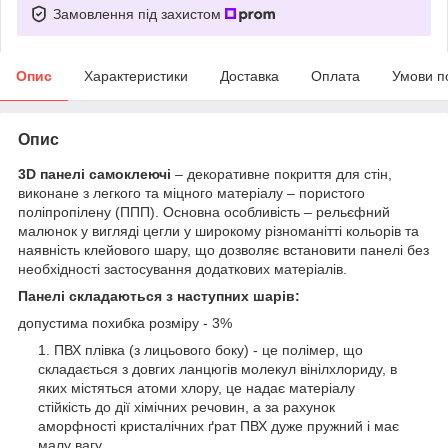
Замовлення під захистом
Опис
Характеристики
Доставка
Оплата
Умови п
Опис
3D панелі самоклеючі
– декоративне покриття для стін,
виконане з легкого та міцного матеріалу – пористого
поліпропілену (ППП). Основна особливість – рельєфний
малюнок у вигляді цегли у широкому різноманітті кольорів та
наявність клейового шару, що дозволяє встановити панелі без
необхідності застосування додаткових матеріалів.
Панелі складаються з наступних шарів:
допустима похибка розміру - 3%
ПВХ плівка (з лицьового боку) - це полімер, що
складається з довгих ланцюгів молекул вінілхлориду, в
яких містяться атоми хлору, це надає матеріалу
стійкість до дії хімічних речовин, а за рахунок
аморфності кристалічних ґрат ПВХ дуже пружний і має
малу вагу.