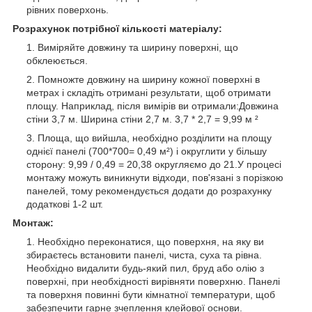
рівних поверхонь.
Розрахунок потрібної кількості матеріалу:
Виміряйте довжину та ширину поверхні, що
обклеюється.
Помножте довжину на ширину кожної поверхні в
метрах і складіть отримані результати, щоб отримати
площу. Наприклад, після вимірів ви отримали:Довжина
стіни 3,7 м. Ширина стіни 2,7 м. 3,7 * 2,7 = 9,99 м ²
Площа, що вийшла, необхідно розділити на площу
однієї панелі (700*700= 0,49 м²) і округлити у більшу
сторону: 9,99 / 0,49 = 20,38 округляємо до 21.У процесі
монтажу можуть виникнути відходи, пов'язані з порізкою
панелей, тому рекомендується додати до розрахунку
додаткові 1-2 шт.
Монтаж:
Необхідно переконатися, що поверхня, на яку ви
збираєтесь встановити панелі, чиста, суха та рівна.
Необхідно видалити будь-який пил, бруд або олію з
поверхні, при необхідності вирівняти поверхню. Панелі
та поверхня повинні бути кімнатної температури, щоб
забезпечити гарне зчеплення клейової основи.