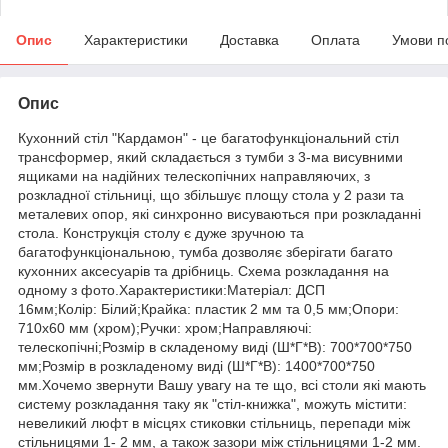
Опис
Характеристики
Доставка
Оплата
Умови п
Опис
Кухонний стіл "Кардамон" - це багатофункціональний стіл
трансформер, який складається з тумби з 3-ма висувними
ящиками на надійних телескопічних направляючих, з
розкладної стільниці, що збільшує площу стола у 2 рази та
металевих опор, які синхронно висуваються при розкладанні
стола. Конструкція столу є дуже зручною та
багатофункціональною, тумба дозволяє зберігати багато
кухонних аксесуарів та дрібниць. Схема розкладання на
одному з фото.Характеристики:Матеріал: ДСП
16мм;Колір: Білий;Крайка: пластик 2 мм та 0,5 мм;Опори:
710х60 мм (хром);Ручки: хром;Направляючі:
телескопічні;Розмір в складеному виді (Ш*Г*В): 700*700*750
мм;Розмір в розкладеному виді (Ш*Г*В): 1400*700*750
мм.Хочемо звернути Вашу увагу на те що, всі столи які мають
систему розкладання таку як "стіл-книжка", можуть містити:
невеликий люфт в місцях стиковки стільниць, перепади між
стільницями 1- 2 мм, а також зазори між стільницями 1-2 мм.