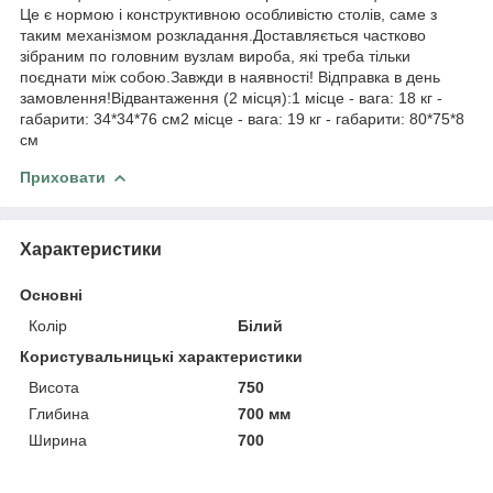
Це є нормою і конструктивною особливістю столів, саме з
таким механізмом розкладання.Доставляється частково
зібраним по головним вузлам вироба, які треба тільки
поєднати між собою.Завжди в наявності! Відправка в день
замовлення!Відвантаження (2 місця):1 місце - вага: 18 кг -
габарити: 34*34*76 см2 місце - вага: 19 кг - габарити: 80*75*8
см
Приховати
Характеристики
Основні
Колір
Білий
Користувальницькі характеристики
Висота
750
Глибина
700 мм
Ширина
700