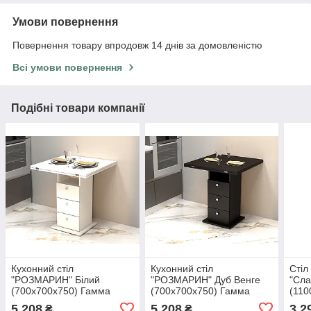
Умови повернення
Повернення товару впродовж 14 днів за домовленістю
Всі умови повернення
Подібні товари компанії
Кухонний стіл
Кухонний стіл
Стіл
"РОЗМАРИН" Білий
"РОЗМАРИН" Дуб Венге
"Сла
(700x700x750) Гамма
(700x700x750) Гамма
(110
стиль
стиль
стил
5 208
5 208
3 2
₴
₴