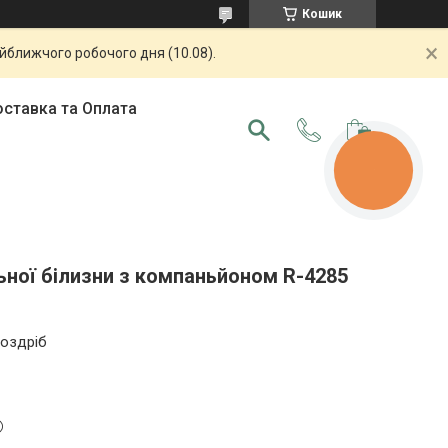
Кошик
айближчого робочого дня (10.08).
ставка та Оплата
КНОПКА
ЗВ'ЯЗКУ
ьної білизни з компаньйоном R-4285
роздріб