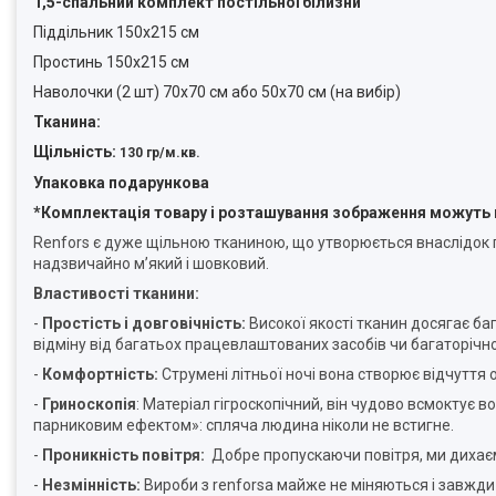
1,5-спальний комплект постільної білизни
Піддільник 150x215 см
Простинь 150x215 см
Наволочки (2 шт) 70x70 см або 50x70 см (на вибір)
Тканина:
Щільність:
130 гр/м.кв.
Упаковка подарункова
*
Комплектація товару і розташування зображення можуть в
Renfors є дуже щільною тканиною, що утворюється внаслідок 
надзвичайно м’який і шовковий.
Властивості тканини:
-
Простість і довговічність:
Високої якості тканин досягає б
відміну від багатьох працевлаштованих засобів чи багаторічно
-
Комфортність:
Струмені літньої ночі вона створює відчуття 
-
Гриноскопія
:
Матеріал гігроскопічний, він чудово всмоктує во
парниковим ефектом»: спляча людина ніколи не встигне.
-
Проникність повітря:
Добре пропускаючи повітря, ми дихає
-
Незмінність:
Вироби з renforsa майже не міняються і завжд