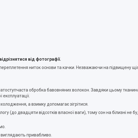
ідрізнятися від фотографії.
переплетення ниток основи та качки. Незважаючи на підвищену щіл
агатоступчаста обробка бавовняних волокон.
Завдяки цьому тканина
ї експлуатації.
охолодження, а взимку допомагає зігрітися.
логу (до двадцяти відсотків власної ваги), тому сон на білизні не 
мо.
и виглядають привабливо.