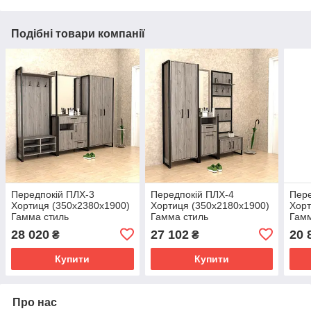
Подібні товари компанії
Передпокій ПЛХ-3
Передпокій ПЛХ-4
Пере
Хортиця (350x2380x1900)
Хортиця (350x2180x1900)
Хорт
Гамма стиль
Гамма стиль
Гамм
28 020
27 102
20 
₴
₴
Купити
Купити
Про нас