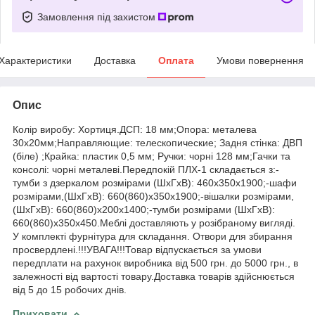
Замовлення під захистом
Характеристики
Доставка
Оплата
Умови повернення
Опис
Колір виробу: Хортиця.ДСП: 18 мм;Опора: металева
30х20мм;Направляющие: телескопические; Задня стінка: ДВП
(біле) ;Крайка: пластик 0,5 мм; Ручки: чорні 128 мм;Гачки та
консолі: чорні металеві.Передпокій ПЛХ-1 складається з:-
тумби з дзеркалом розмірами (ШхГхВ): 460х350х1900;-шафи
розмірами,(ШхГхВ): 660(860)х350х1900;-вішалки розмірами,
(ШхГхВ): 660(860)х200х1400;-тумби розмірами (ШхГхВ):
660(860)х350х450.Меблі доставляють у розібраному вигляді.
У комплекті фурнітура для складання. Отвори для збирання
просвердлені.!!!УВАГА!!!Товар відпускається за умови
передплати на рахунок виробника від 500 грн. до 5000 грн., в
залежності від вартості товару.Доставка товарів здійснюється
від 5 до 15 робочих днів.
Приховати