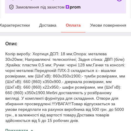
Замовлення під захистом
Характеристики
Доставка
Оплата
Умови повернення
Опис
Колір виробу: Хортиця.ДСП: 18 мм;Опора: металева
30х20мм; Направляючі: телескопічні; Задня стінка: ДВП (біле)
;Крайка: пластик 0,5 мм; Ручки: чорні 128 мм;Гачки та консолі:
чорні металеві.Передпокій ПЛХ-3 складається з:- вішалки
розмірами, мм (ШхГхВ): 860х350х1900;- тумби розмірами, мм
(ШхГхВ): 660 (860) х350х900.- дзеркала розмірами, мм
(ШхГхВ): 660 (860) х22х950;- шафи розмірами, мм (ШхГхВ):
660 (860) х350х1900.Меблі доставляють у розібраному
вигляді. У комплекті фурнітура для складання. Отвори для
збирання просвердлені.!!!УВАГА!!!Товар відпускається за
умови передплати на рахунок виробника від 500 грн. до 5000
грн., в залежності від вартості товару.Доставка товарів
здійснюється від 5 до 15 робочих днів.
Приховати