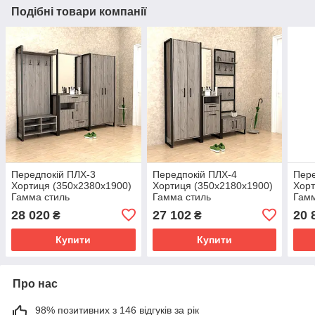
Подібні товари компанії
Передпокій ПЛХ-3
Передпокій ПЛХ-4
Пере
Хортиця (350x2380x1900)
Хортиця (350x2180x1900)
Хорт
Гамма стиль
Гамма стиль
Гамм
28 020
27 102
20 
₴
₴
Купити
Купити
Про нас
98% позитивних з 146 відгуків за рік