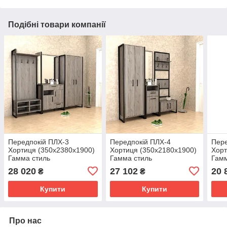
Подібні товари компанії
Передпокій ПЛХ-3
Передпокій ПЛХ-4
Пере
Хортиця (350x2380x1900)
Хортиця (350x2180x1900)
Хорт
Гамма стиль
Гамма стиль
Гамм
28 020
27 102
20 
₴
₴
Купити
Купити
Про нас