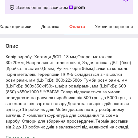
Замовлення під захистом
Характеристики
Доставка
Оплата
Умови повернення
Опис
Колір виробу: Хортиця.ДСП: 18 мм;Опора: металева
30х20мм; Направляючі: телескопічні; Задня стінка: ДВП (біле)
;Крайка: пластик 0,5 мм; Ручки: чорні 96мм;Гачки та консолі:
чорні металеві.Передпокій ПЛХ-5 складається з:- вішалки
розмірами, мм (ШхГхВ): 860х22х580;- Тумби розмірами, мм
(ШхГхВ): 860х350х450;- шафи розмірами, мм (ШхГхВ): 660
(860) х350х1900.!!!УВАГА!!!Товар відпускається за умови
передплати на рахунок виробника від 500 грн. до 5000 грн., в
залежності від вартості товару.Доставка товарів здійснюється
від 5 до 15 робочих днів.Меблі доставляють у розібраному
вигляді. У комплекті фурнітура для складання та схема
виробу. Отвори для збирання просвердлені.Термін доставки
від 2 до 10 робочих днів в залежності від наявності на складі.
Приховати