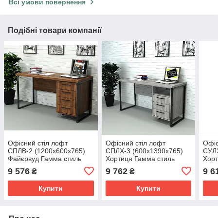
Всі умови повернення
Подібні товари компанії
Офісний стіл лофт
Офісний стіл лофт
Офіс
СПЛВ-2 (1200x600x765)
СПЛХ-3 (600x1390x765)
СУЛХ
Файєрвуд Гамма стиль
Хортиця Гамма стиль
Хорт
9 576
9 762
9 6
₴
₴
Купити
Купити