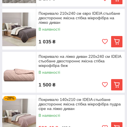
Покривало 210х240 см євро IDEIA стьобане
двостороннє якісна стібка мікрофібра на
ліжко диван
В наявності
1 035
₴
Покривало на ліжко диван 220х240 см IDEIA
стьобане двостороннє якісна стібка
мікрофібра беж
В наявності
1 500
₴
–28%
Покривало 140х210 см IDEIA стьобане
двостороннє якісна стібка мікрофібра пудра
сіре на ліжко диван
В наявності