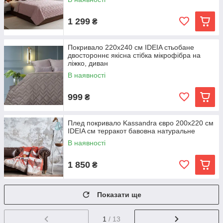
1 299
₴
Покривало 220х240 см IDEIA стьобане
двостороннє якісна стібка мікрофібра на
ліжко, диван
В наявності
999
₴
Плед покривало Kassandra євро 200x220 см
IDEIA см терракот бавовна натуральне
В наявності
1 850
₴
Показати ще
1
/ 13