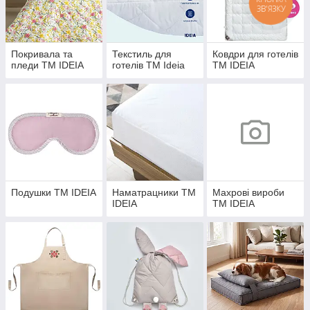
ЗВ'ЯЗКУ
Покривала та
Текстиль для
Ковдри для готелів
пледи TM IDEIA
готелів TM Ideia
TM IDEIA
Подушки TM IDEIA
Наматрацники TM
Махрові вироби
IDEIA
TM IDEIA