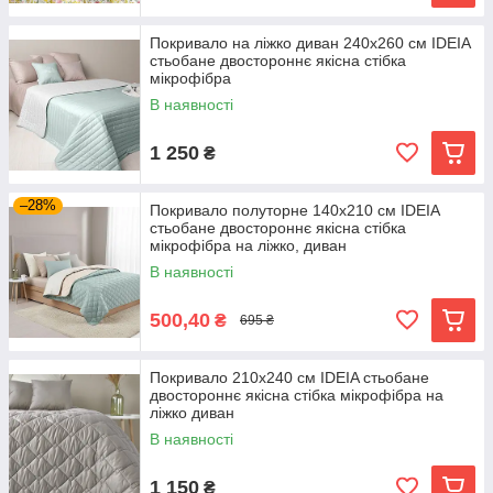
Покривало на ліжко диван 240х260 см IDEIA
стьобане двостороннє якісна стібка
мікрофібра
В наявності
1 250
₴
–28%
Покривало полуторне 140х210 см IDEIA
стьобане двостороннє якісна стібка
мікрофібра на ліжко, диван
В наявності
500,40
₴
695 ₴
Покривало 210х240 см IDEIA стьобане
двостороннє якісна стібка мікрофібра на
ліжко диван
В наявності
1 150
₴