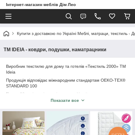
Інтернет-магазин меблів Дім Лео
Купити з доставкою по Україні Меблі, матраци, текстиль - 
ТМ IDEIA - ковдри, подушки, наматрацники
Виробник текстилю для дому та готелів «Текстиль 2000» TM
Ideia
Продукція відповідає міжнародним стандартам OEKO-TEX®
STANDARD 100
Понад 20 років успішності на ринку України та за межами
Показати все
Впізнаваний бренд
Доступна ціна та висока якість
КНОПКА