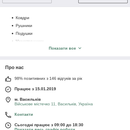
Ковдри
Рушники
Подушки
Наматрацники
Показати все
Комплекти постільної білизни
Текстиль для подорожей
Подушки для вагітних
Про нас
Текстильні аксесуари
98% позитивних з 146 відгуків за рік
Усі товари сертифіковані
Відправка по Україні Нова Пошта, Укрпошта
Працює з 15.01.2019
м. Васильків
Військове містечко 11, Васильків, Україна
Контакти
Сьогодні працює з 09:00 до 18:30
Показати весь графік роботи