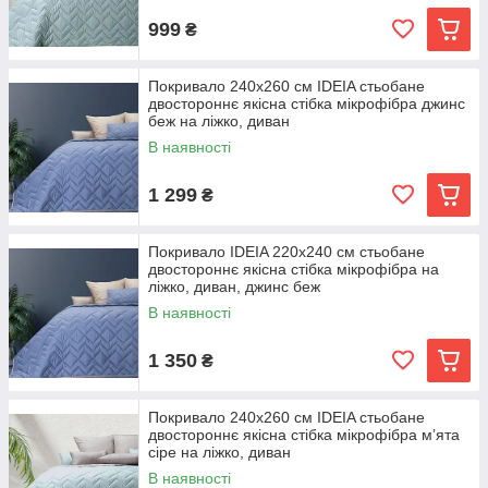
999
₴
Покривало 240х260 см IDEIA стьобане
двостороннє якісна стібка мікрофібра джинс
беж на ліжко, диван
В наявності
1 299
₴
Покривало IDEIA 220х240 см стьобане
двостороннє якісна стібка мікрофібра на
ліжко, диван, джинс беж
В наявності
1 350
₴
Покривало 240х260 см IDEIA стьобане
двостороннє якісна стібка мікрофібра мʼята
сіре на ліжко, диван
В наявності