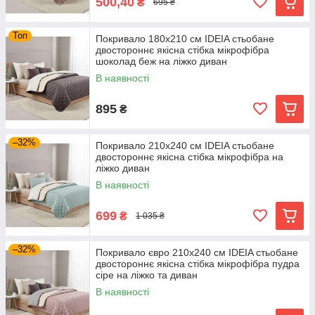
500,40
₴
695 ₴
Топ
Покривало 180х210 см IDEIA стьобане
двостороннє якісна стібка мікрофібра
шоколад беж на ліжко диван
В наявності
895
₴
–32%
Покривало 210х240 см IDEIA стьобане
двостороннє якісна стібка мікрофібра на
ліжко диван
В наявності
699
₴
1 035 ₴
–32%
Покривало євро 210х240 см IDEIA стьобане
двостороннє якісна стібка мікрофібра пудра
сіре на ліжко та диван
В наявності