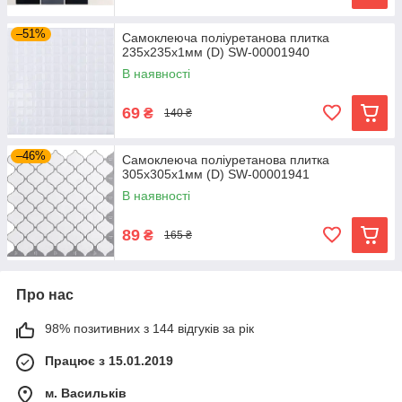
–51%
Самоклеюча поліуретанова плитка
235х235х1мм (D) SW-00001940
В наявності
69
₴
140 ₴
–46%
Самоклеюча поліуретанова плитка
305х305х1мм (D) SW-00001941
В наявності
89
₴
165 ₴
Про нас
98% позитивних з 144 відгуків за рік
Працює з 15.01.2019
м. Васильків