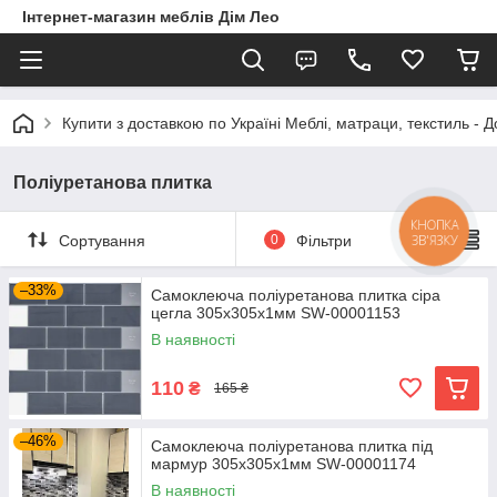
Інтернет-магазин меблів Дім Лео
Купити з доставкою по Україні Меблі, матраци, текстиль - 
Поліуретанова плитка
КНОПКА
ЗВ'ЯЗКУ
Сортування
0
Фільтри
–33%
Самоклеюча поліуретанова плитка сіра
цегла 305х305х1мм SW-00001153
В наявності
110
₴
165 ₴
–46%
Самоклеюча поліуретанова плитка під
мармур 305х305х1мм SW-00001174
В наявності