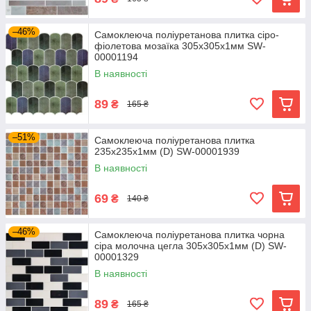
–46%
Самоклеюча поліуретанова плитка сіро-
фіолетова мозаїка 305х305х1мм SW-
00001194
В наявності
89
₴
165 ₴
–51%
Самоклеюча поліуретанова плитка
235х235х1мм (D) SW-00001939
В наявності
69
₴
140 ₴
–46%
Самоклеюча поліуретанова плитка чорна
сіра молочна цегла 305х305х1мм (D) SW-
00001329
В наявності
89
₴
165 ₴