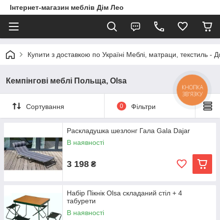
Інтернет-магазин меблів Дім Лео
Купити з доставкою по Україні Меблі, матраци, текстиль - 
Кемпінгові меблі Польща, Olsa
КНОПКА
ЗВ'ЯЗКУ
Сортування
0
Фільтри
Раскладушка шезлонг Гала Gala Dajar
В наявності
3 198
₴
Набір Пікнік Olsa складаний стіл + 4
табурети
В наявності