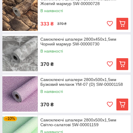
Жовтий мармур SW-00000728
В наявності
333
₴
370 ₴
Самоклеючі шпалери 2800х450х1,5мм
Чорний мармур SW-00000730
В наявності
370
₴
Самоклеючі шпалери 2800х500х1,5мм
Бузковий меланж YM-07 (D) SW-00001158
В наявності
370
₴
–10%
Самоклеючі шпалери 2800х500х1,5мм
Світло-салатові SW-00001159
В наявності