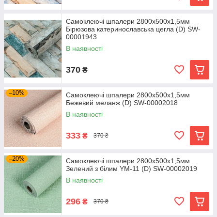
Самоклеючі шпалери 2800х500х1,5мм
Бірюзова катеринославська цегла (D) SW-
00001943
В наявності
370
₴
–10%
Самоклеючі шпалери 2800х500х1,5мм
Бежевий меланж (D) SW-00002018
В наявності
333
₴
370 ₴
–20%
Самоклеючі шпалери 2800х500х1,5мм
Зелений з білим YM-11 (D) SW-00002019
В наявності
296
₴
370 ₴