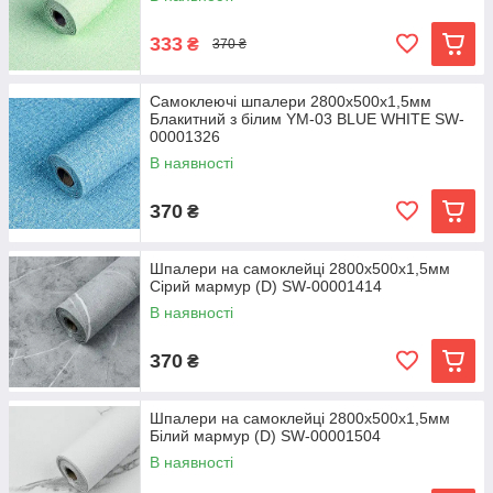
333
₴
370 ₴
Самоклеючі шпалери 2800х500х1,5мм
Блакитний з білим YM-03 BLUE WHITE SW-
00001326
В наявності
370
₴
Шпалери на самоклейці 2800х500х1,5мм
Сірий мармур (D) SW-00001414
В наявності
370
₴
Шпалери на самоклейці 2800х500х1,5мм
Білий мармур (D) SW-00001504
В наявності