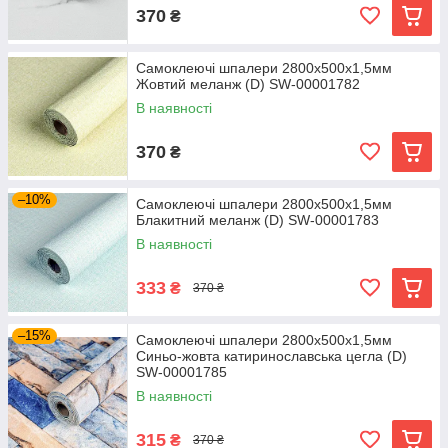
370
₴
Самоклеючі шпалери 2800х500х1,5мм
Жовтий меланж (D) SW-00001782
В наявності
370
₴
–10%
Самоклеючі шпалери 2800х500х1,5мм
Блакитний меланж (D) SW-00001783
В наявності
333
₴
370 ₴
–15%
Самоклеючі шпалери 2800х500х1,5мм
Синьо-жовта катиринославська цегла (D)
SW-00001785
В наявності
315
₴
370 ₴