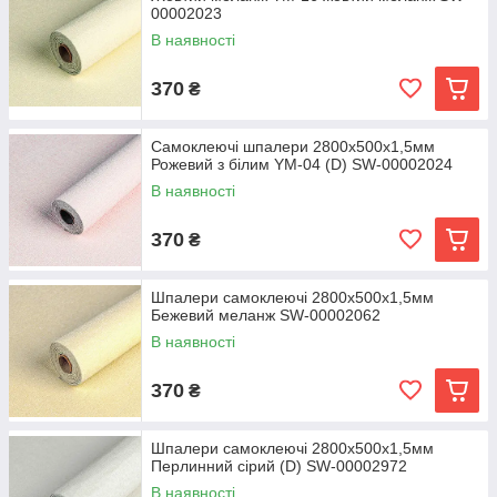
00002023
В наявності
370
₴
Самоклеючі шпалери 2800х500х1,5мм
Рожевий з білим YM-04 (D) SW-00002024
В наявності
370
₴
Шпалери самоклеючі 2800х500х1,5мм
Бежевий меланж SW-00002062
В наявності
370
₴
Шпалери самоклеючі 2800х500х1,5мм
Перлинний сірий (D) SW-00002972
В наявності