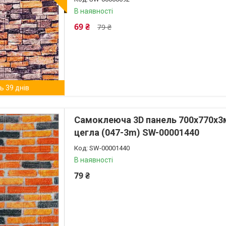
В наявності
69 ₴
79 ₴
 39 днів
Самоклеюча 3D панель 700х770х3
цегла (047-3m) SW-00001440
SW-00001440
В наявності
79 ₴