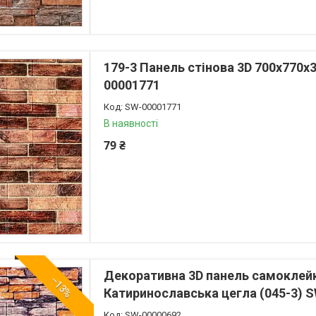
179-3 Панель стінова 3D 700х770х
00001771
SW-00001771
В наявності
79 ₴
Декоративна 3D панель самоклей
–13%
Катиринославська цегла (045-3) 
SW-00000692