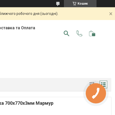
Кошик
ближчого робочого дня (сьогодні).
ставка та Оплата
ка 700х770х3мм Мармур