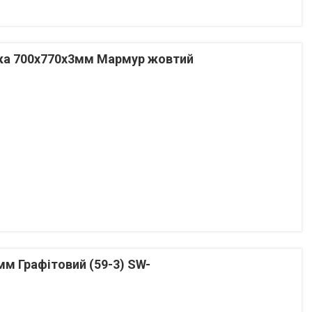
ка 700х770х3мм Мармур жовтий
м Графітовий (59-3) SW-