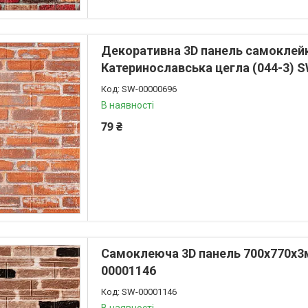
Декоративна 3D панель самоклей
Катеринославська цегла (044-3) 
SW-00000696
В наявності
79 ₴
Самоклеюча 3D панель 700х770х3м
00001146
SW-00001146