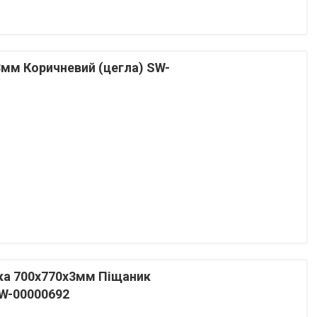
3мм Коричневий (цегла) SW-
ка 700х770х3мм Піщаник
SW-00000692