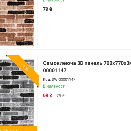
В наявності
79 ₴
Самоклеюча 3D панель 700х770х3м
–13%
00001147
SW-00001147
В наявності
69 ₴
79 ₴
 46 днів