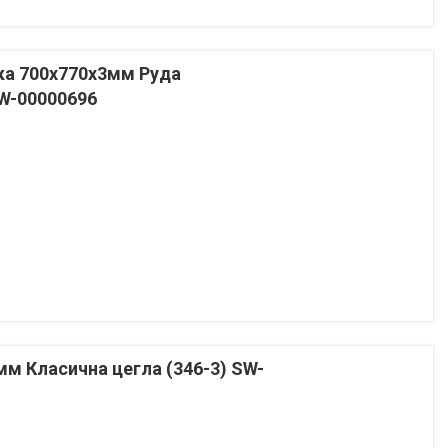
ка 700х770х3мм Руда
SW-00000696
м Класична цегла (346-3) SW-