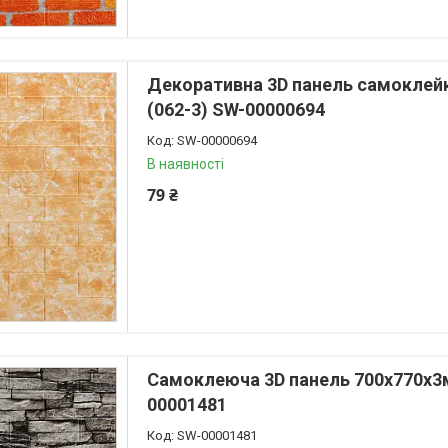
Декоративна 3D панель самоклей
(062-3) SW-00000694
SW-00000694
В наявності
79 ₴
Самоклеюча 3D панель 700x770x3м
00001481
SW-00001481