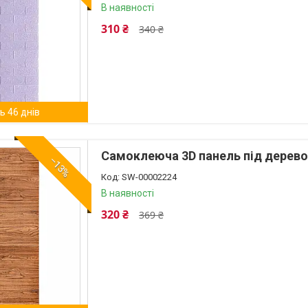
В наявності
310 ₴
340 ₴
 46 днів
Самоклеюча 3D панель під дерев
–13%
SW-00002224
В наявності
320 ₴
369 ₴