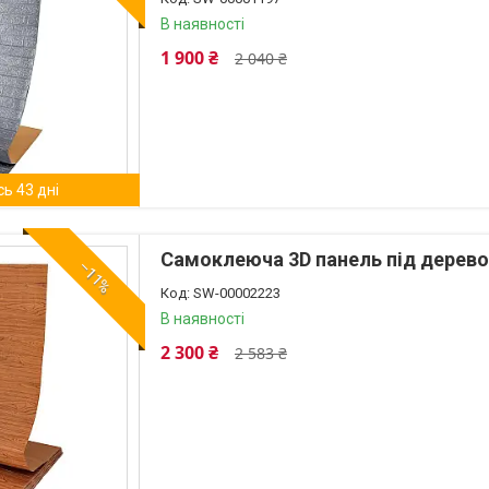
В наявності
1 900 ₴
2 040 ₴
ь 43 дні
Самоклеюча 3D панель під дерев
–11%
SW-00002223
В наявності
2 300 ₴
2 583 ₴