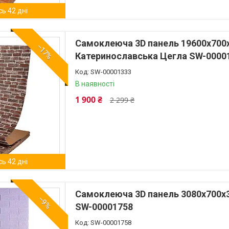
ь 42 дні
Самоклеюча 3D панель 19600x700
–17%
Катеринославська Цегла SW-0000
SW-00001333
В наявності
1 900 ₴
2 299 ₴
ь 42 дні
Самоклеюча 3D панель 3080x700x
–9%
SW-00001758
SW-00001758