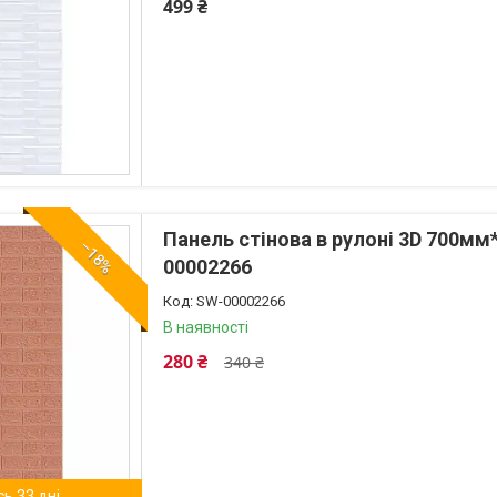
499 ₴
Панель стінова в рулоні 3D 700мм
–18%
00002266
SW-00002266
В наявності
280 ₴
340 ₴
ь 33 дні