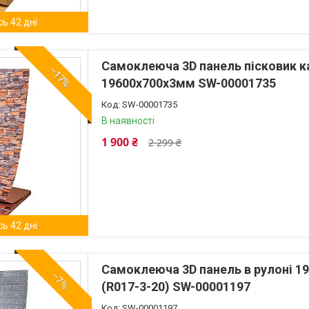
ь 42 дні
Самоклеюча 3D панель пісковик к
–17%
19600x700x3мм SW-00001735
SW-00001735
В наявності
1 900 ₴
2 299 ₴
ь 42 дні
Самоклеюча 3D панель в рулоні 1
–7%
(R017-3-20) SW-00001197
SW-00001197