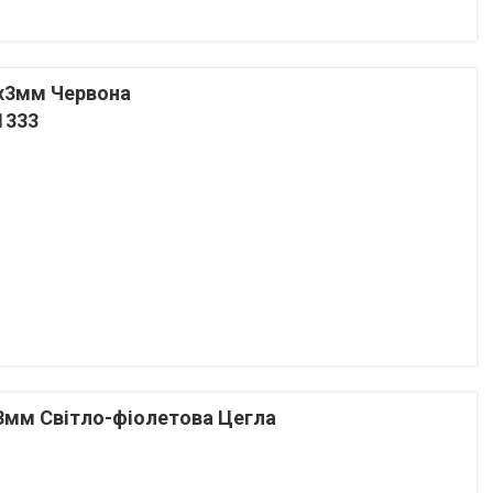
x3мм Червона
1333
3мм Світло-фіолетова Цегла