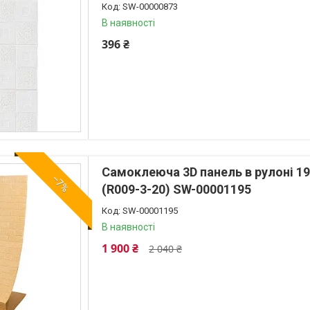
SW-00000873
В наявності
396 ₴
Самоклеюча 3D панель в рулоні 
–7%
(R009-3-20) SW-00001195
SW-00001195
В наявності
1 900 ₴
2 040 ₴