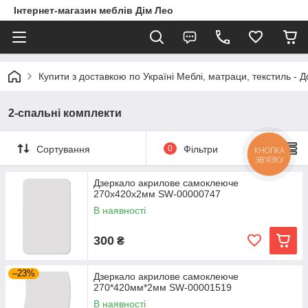
Інтернет-магазин меблів Дім Лео
Купити з доставкою по Україні Меблі, матраци, текстиль - 
2-спальні комплекти
Сортування
0
Фільтри
КНОПКА
ЗВ'ЯЗКУ
Дзеркало акрилове самоклеюче
270х420х2мм SW-00000747
В наявності
300
₴
–23%
Дзеркало акрилове самоклеюче
270*420мм*2мм SW-00001519
В наявності