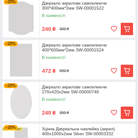
–20%
Дзеркало акрилове самоклеюче
300*400мм*2мм SW-00001522
В наявності
240
₴
300 ₴
–20%
Дзеркало акрилове самоклеюче
400*600мм*2мм SW-00001524
В наявності
472
₴
590 ₴
–20%
Дзеркало акрилове самоклеюче
270х420х2мм SW-00000748
В наявності
240
₴
300 ₴
–20%
Уцінка Дзеркальна наклейка (акрил)
400х1000х2мм Silver SW-00003332