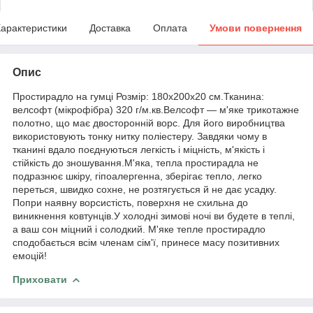
арактеристики
Доставка
Оплата
Умови повернення
Опис
Простирадло на гумці Розмір: 180х200х20 см.Тканина:
велсофт (мікрофібра) 320 г/м.кв.Велсофт — м'яке трикотажне
полотно, що має двосторонній ворс. Для його виробництва
використовують тонку нитку поліестеру. Завдяки чому в
тканині вдало поєднуються легкість і міцність, м'якість і
стійкість до зношування.М'яка, тепла простирадла не
подразнює шкіру, гіпоалергенна, зберігає тепло, легко
переться, швидко сохне, не розтягується й не дає усадку.
Попри наявну ворсистість, поверхня не схильна до
виникнення ковтунців.У холодні зимові ночі ви будете в теплі,
а ваш сон міцний і солодкий. М'яке тепле простирадло
сподобається всім членам сім'ї, принесе масу позитивних
емоцій!
Приховати