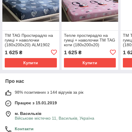
ТМ TAG Простирадло на
Тепле простирадло на
ТМ 
гумці + наволочки
гумці + наволочки ТМ TAG
гумц
(180х200х20) ALM1902
коти (180х200х20)
(180
ALM1909 велсофт
1 625
1 625
1 6
₴
₴
мікрофібра
Купити
Купити
Про нас
98% позитивних з 144 відгуків за рік
Працює з 15.01.2019
м. Васильків
Військове містечко 11, Васильків, Україна
Контакти