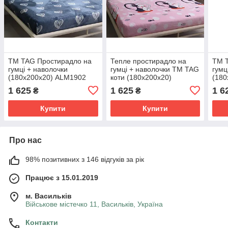
ТМ TAG Простирадло на
Тепле простирадло на
ТМ 
гумці + наволочки
гумці + наволочки ТМ TAG
гумц
(180х200х20) ALM1902
коти (180х200х20)
(180
ALM1909 велсофт
1 625
1 625
1 6
₴
₴
мікрофібра
Купити
Купити
Про нас
98% позитивних з 146 відгуків за рік
Працює з 15.01.2019
м. Васильків
Військове містечко 11, Васильків, Україна
Контакти