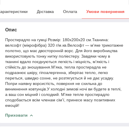
арактеристики
Доставка
Оплата
Умови повернення
Опис
Простирадло на гумці Розмір: 180х200х20 см.Тканина:
велсофт (мікрофібра) 320 г/м.кв.Велсофт — м'яке трикотажне
полотно, що має двосторонній ворс. Для його виробництва
використовують тонку нитку поліестеру. Завдяки чому в
тканині вдало поєднуються легкість і міцність, м'якість і
стійкість до зношування.М'яка, тепла простирадла не
подразнює шкіру, гіпоалергенна, зберігає тепло, легко
переться, швидко сохне, не розтягується й не дає усадку.
Попри наявну ворсистість, поверхня не схильна до
виникнення ковтунців.У холодні зимові ночі ви будете в теплі,
а ваш сон міцний і солодкий. М'яке тепле простирадло
сподобається всім членам сім'ї, принесе масу позитивних
емоцій!
Приховати