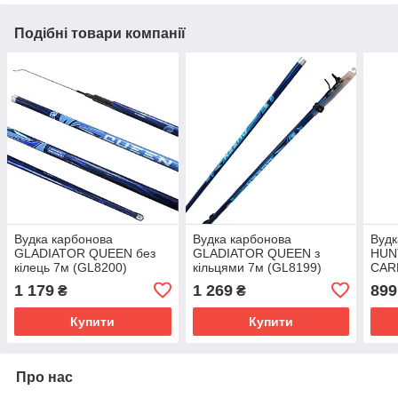
Подібні товари компанії
Вудка карбонова
Вудка карбонова
Вудк
GLADIATOR QUEEN без
GLADIATOR QUEEN з
HUNT
кілець 7м (GL8200)
кільцями 7м (GL8199)
CAR
1 179
1 269
899
₴
₴
Купити
Купити
Про нас