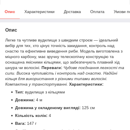
Опис
Характеристики
Доставка
Оплата
Умови п
Опис
Легке та чутливе вудилище з швидким строєм — ідеальний
вибір для тих, хто цінує точність закидання, контроль над
снастю та ефективне виведення риби. Модель виготовлена з
міцного карбону, має зручну телескопічну конструкцію та
оснащена якісними кільцями, що забезпечують плавний хід
шнура чи волосіні.
Переваги:
Чудове поєднання легкості та
сили.
Висока чутливість і контроль над снастю.
Надійні
кільця для використання з різними типами волосіні.
Компактна у транспортуванні.
Характеристики:
Тип:
вудилище з кільцями
Довжина:
4 м
Довжина у складеному вигляді:
125 см
Кількість колін:
4
Вага:
147 г