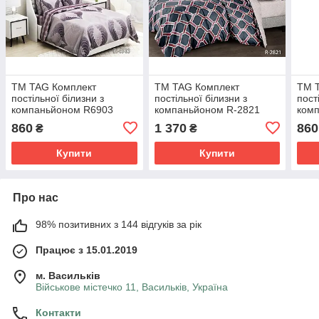
ТМ TAG Комплект
ТМ TAG Комплект
ТМ 
постільної білизни з
постільної білизни з
пост
компаньйоном R6903
компаньйоном R-2821
ком
860
1 370
860
₴
₴
Купити
Купити
Про нас
98% позитивних з 144 відгуків за рік
Працює з 15.01.2019
м. Васильків
Військове містечко 11, Васильків, Україна
Контакти