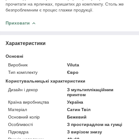
прочитати на ярличках, пришитих до комплекту. Столь же
безпроблемним є процес глажки продукції.
Приховати
Характеристики
Основні
Виробник
Viluta
Тип комплекту
Євро
Користувальницькі характеристики
Дизайн і декор
З мультиплікаційним
принтом
Країна виробництва
Україна
Матеріал
Сатин Твіл
Основний колір
Бежевий
Особливості
З простирадлом на гумці
Підковдра
З вирізом знизу