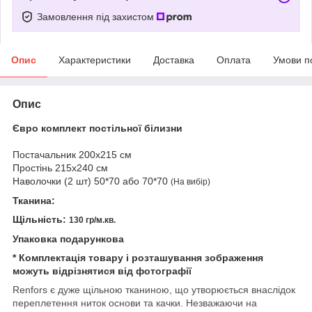
Замовлення під захистом
Опис
Характеристики
Доставка
Оплата
Умови п
Опис
Євро комплект постільної білизни
Постачальник 200x215 см
Простінь 215x240 см
Наволочки (2 шт) 50*70 або 70*70
(На вибір)
Тканина:
Щільність:
130 гр/м.кв.
Упаковка подарункова
*
Комплектація товару і розташування зображення
можуть відрізнятися від фотографії
Renfors є дуже щільною тканиною, що утворюється внаслідок
переплетення ниток основи та качки. Незважаючи на