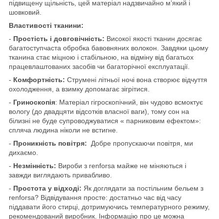
підвищену щільність, цей матеріал надзвичайно м’який і
шовковий.
Властивості тканини:
-
Простість і довговічність:
Високої якості тканин досягає
багатоступчаста обробка бавовняних волокон.
Завдяки цьому
тканина стає міцною і стабільною, на відміну від багатьох
працевлаштованих засобів чи багаторічної експлуатації.
-
Комфортність:
Струмені літньої ночі вона створює відчуття
охолодження, а взимку допомагає зігрітися.
-
Гриноскопія
:
Матеріал гігроскопічний, він чудово всмоктує
вологу (до двадцяти відсотків власної ваги), тому сон на
білизні не буде супроводжуватися « парниковим ефектом»:
спляча людина ніколи не встигне.
-
Проникність повітря:
Добре пропускаючи повітря, ми
дихаємо.
-
Незмінність:
Вироби з renforsa майже не міняються і
завжди виглядають привабливо.
-
Простота у відході:
Як доглядати за постільним бельем з
renforsa? Відвідування просте: достатньо час від часу
піддавати його стирці, дотримуючись температурного режиму,
рекомендований виробник. Інформацію про це можна