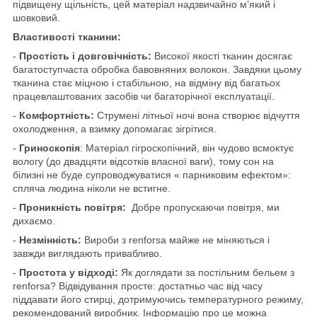
підвищену щільність, цей матеріал надзвичайно м’який і
шовковий.
Властивості тканини:
-
Простість і довговічність:
Високої якості тканин досягає
багатоступчаста обробка бавовняних волокон.
Завдяки цьому
тканина стає міцною і стабільною, на відміну від багатьох
працевлаштованих засобів чи багаторічної експлуатації.
-
Комфортність:
Струмені літньої ночі вона створює відчуття
охолодження, а взимку допомагає зігрітися.
-
Гриноскопія
:
Матеріал гігроскопічний, він чудово всмоктує
вологу (до двадцяти відсотків власної ваги), тому сон на
білизні не буде супроводжуватися « парниковим ефектом»:
спляча людина ніколи не встигне.
-
Проникність повітря:
Добре пропускаючи повітря, ми
дихаємо.
-
Незмінність:
Вироби з renforsa майже не міняються і
завжди виглядають привабливо.
-
Простота у відході:
Як доглядати за постільним бельем з
renforsa? Відвідування просте: достатньо час від часу
піддавати його стирці, дотримуючись температурного режиму,
рекомендований виробник. Інформацію про це можна