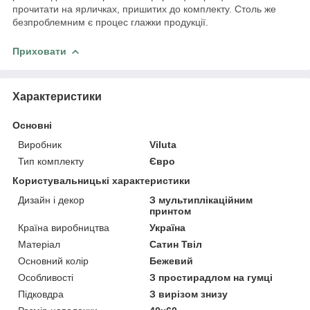
прочитати на ярличках, пришитих до комплекту. Столь же
безпроблемним є процес глажки продукції.
Приховати
Характеристики
Основні
Виробник
Viluta
Тип комплекту
Євро
Користувальницькі характеристики
Дизайн і декор
З мультиплікаційним
принтом
Країна виробництва
Україна
Матеріал
Сатин Твіл
Основний колір
Бежевий
Особливості
З простирадлом на гумці
Підковдра
З вирізом знизу