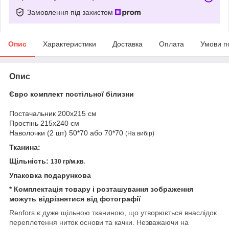
Замовлення під захистом
Опис
Характеристики
Доставка
Оплата
Умови п
Опис
Євро комплект постільної білизни
Постачальник 200x215 см
Простінь 215x240 см
Наволочки (2 шт) 50*70 або 70*70
(На вибір)
Тканина:
Щільність:
130 гр/м.кв.
Упаковка подарункова
*
Комплектація товару і розташування зображення
можуть відрізнятися від фотографії
Renfors є дуже щільною тканиною, що утворюється внаслідок
переплетення ниток основи та качки. Незважаючи на