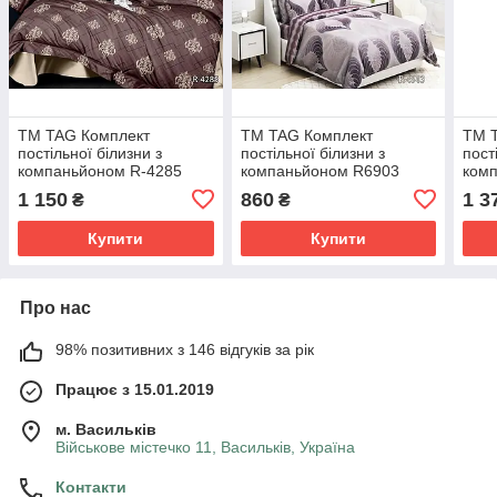
ТМ TAG Комплект
ТМ TAG Комплект
ТМ 
постільної білизни з
постільної білизни з
пост
компаньйоном R-4285
компаньйоном R6903
ком
1 150
860
1 3
₴
₴
Купити
Купити
Про нас
98% позитивних з 146 відгуків за рік
Працює з 15.01.2019
м. Васильків
Військове містечко 11, Васильків, Україна
Контакти