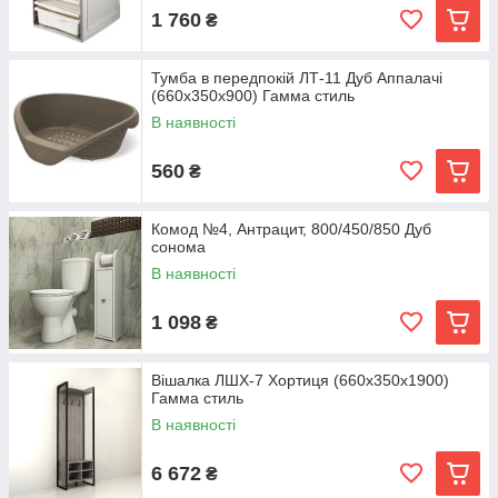
1 760
₴
Тумба в передпокій ЛТ-11 Дуб Аппалачі
(660x350x900) Гамма стиль
В наявності
560
₴
Комод №4, Антрацит, 800/450/850 Дуб
сонома
В наявності
1 098
₴
Вішалка ЛШХ-7 Хортиця (660x350x1900)
Гамма стиль
В наявності
6 672
₴