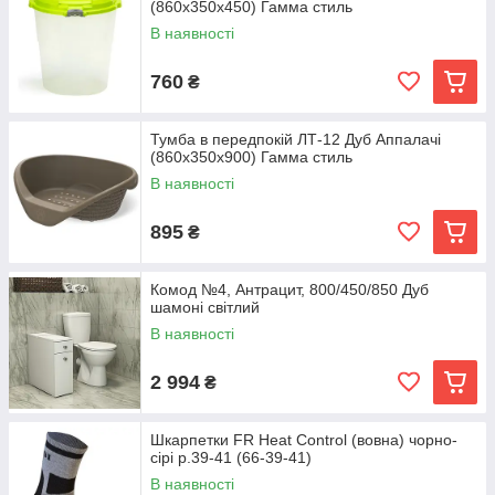
(860x350x450) Гамма стиль
В наявності
760
₴
Тумба в передпокій ЛТ-12 Дуб Аппалачі
(860x350x900) Гамма стиль
В наявності
895
₴
Комод №4, Антрацит, 800/450/850 Дуб
шамоні світлий
В наявності
2 994
₴
Шкарпетки FR Heat Control (вовна) чорно-
сірі р.39-41 (66-39-41)
В наявності