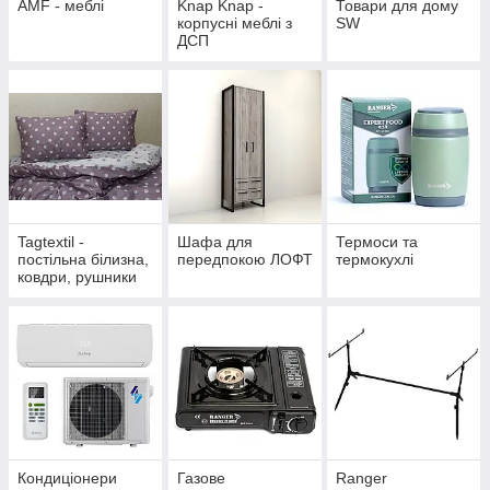
AMF - меблі
Knap Knap -
Товари для дому
корпусні меблі з
SW
ДСП
Tagtextil -
Шафа для
Термоси та
постільна білизна,
передпокою ЛОФТ
термокухлі
ковдри, рушники
Кондиціонери
Газове
Ranger