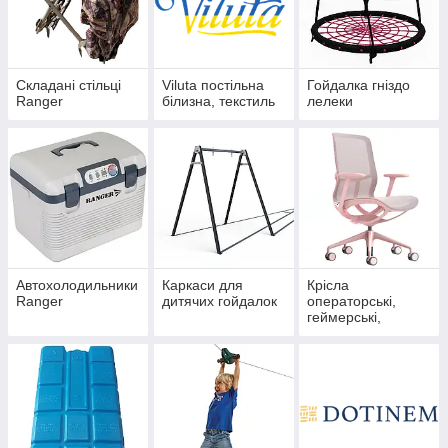
Складані стільці
Viluta постільна
Гойдалка гніздо
Ranger
білизна, текстиль
лелеки
Автохолодильники
Каркаси для
Крісла
Ranger
дитячих гойдалок
операторські,
геймерські,
комп'ютерні
Intarsio