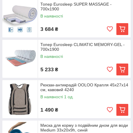
Топер Eurosleep SUPER MASSAGE -
700х1900
В наявності
3 684
₴
Топер Eurosleep CLIMATIC MEMORY-GEL -
700х1900
В наявності
5 233
₴
Рюкзак-антикрадій OOLOO Крапля 45х27х14
см, кавовий 4240
В наявності 1 од.
1 490
₴
Миска для корму з подвійним дном для води
Medium 33x20x9h, синій