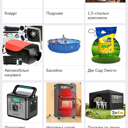
Ковдрі
Подушки
1,5-спальні
комплекти
Автомобільні
Басейни
Дім Сад Омісто
нагрівачі
Портативні
Нагрівачі газові
Палатки та тенти