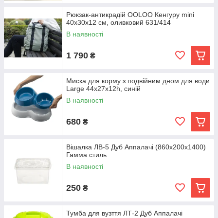
Рюкзак-антикрадій OOLOO Кенгуру mini
40x30x12 см, оливковий 631/414
В наявності
1 790
₴
Миска для корму з подвійним дном для води
Large 44x27x12h, синій
В наявності
680
₴
Вішалка ЛВ-5 Дуб Аппалачі (860x200x1400)
Гамма стиль
В наявності
250
₴
Тумба для вузття ЛТ-2 Дуб Аппалачі