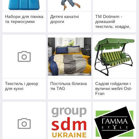
Набори для пікніка
Дитячі канатні
TM Dotinem -
та термосумки
дороги
домашній
текстиль: ковдри,
подушки, матраци
ватяні
Текстиль і декор
Постільна білизна
Садові гойдалки і
для кухні
тм TAG
вуличні меблі Ost-
Fran