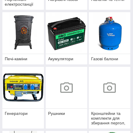
електростанції
Печі-каміни
Акумулятори
Газові балони
Генератори
Рушники
Кронштейни та
комплекти для
збирання пергол,
навісів і альтанок