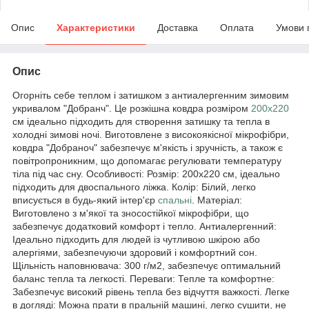
Опис
Характеристики
Доставка
Оплата
Умови 
Опис
Огорніть себе теплом і затишком з антиалергенним зимовим
укривалом "Добранч". Це розкішна ковдра розміром
200х220
см ідеально підходить для створення затишку та тепла в
холодні зимові ночі. Виготовлене з високоякісної мікрофібри,
ковдра "Добраноч" забезпечує м'якість і зручність, а також є
повітропроникним, що допомагає регулювати температуру
тіла під час сну. Особливості: Розмір: 200х220 см, ідеально
підходить для двоспального ліжка. Колір: Білий, легко
вписується в будь-який інтер'єр
спальні
. Матеріал:
Виготовлено з м'якої та зносостійкої мікрофібри, що
забезпечує додатковий комфорт і тепло. Антиалергенний:
Ідеально підходить для людей із чутливою шкірою або
алергіями, забезпечуючи здоровий і комфортний сон.
Щільність наповнювача: 300 г/м2, забезпечує оптимальний
баланс тепла та легкості. Переваги: Тепле та комфортне:
Забезпечує високий рівень тепла без відчуття важкості. Легке
в догляді: Можна прати в пральній машині, легко сушити, не