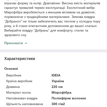
втрачає форму та колір. Довговічне: Висока якість матеріалів
гарантує тривалий термін експлуатації. Екологічний вибір:
Мікрофібра виробляється з меншим впливом на довкілля,
порівнюючи з традиційними матеріалами. Зимова ковдра
"Добраноч" не тільки забезпечить вас теплом у холодну пору
року, а й стане елегантним доповненням до вашої спальні.
Вибирайте ковдру "Добрань" для комфорту, стилю та
здорового сну.
Приховати
Характеристики
Основні
Виробник
IDEIA
Країна виробник
Україна
Довжина
220 см
Матеріал чохла
Мікрофібра
Наповнювач ковдри
Поліефірне волокно
Щільність наповнювача
300 г/м2