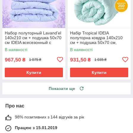
Набор полуторный Lavand’el
Набір Tropical IDEIA
140х210 см + подушка 50х70
полуторна ковдра 140х210
см IDEIA всесезонный с
см + подушка 50х70 см,
ароматным саше лаванды,
антиалергенний,
В наявності
В наявності
гипоаллергенный
всесезонний м'ята
967,50
931,50
₴
₴
1 075 ₴
1 035 ₴
Купити
Купити
Показати ще
Про нас
98% позитивних з 144 відгуків за рік
Працює з 15.01.2019