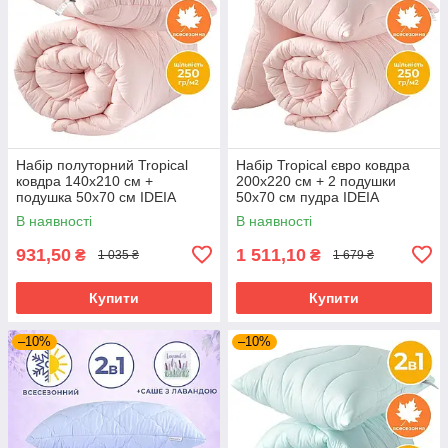
Набір полуторний Tropical
Набір Tropical євро ковдра
ковдра 140х210 см +
200х220 см + 2 подушки
подушка 50х70 см IDEIA
50х70 см пудра IDEIA
антиалергенний пудра
антиалергійний
В наявності
В наявності
931,50
1 511,10
₴
₴
1 035 ₴
1 679 ₴
Купити
Купити
–10%
–10%