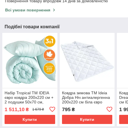
Повернення товару впродовж 14 днів за домовленістю
Всі умови повернення
Подібні товари компанії
Набір Tropical TM IDEIA
Ковдра зимова TM Ideia
Ковд
євро ковдра 200х220 см +
Добра Ніч антиалергенна
Drea
2 подушки 50х70 см,
200х220 см біла євро
см I
антиалергенний м'ята
тепл
1 511,10
795
1 9
₴
₴
1 679 ₴
Купити
Купити