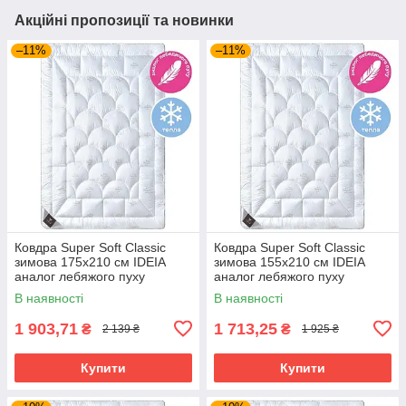
Акційні пропозиції та новинки
–11%
–11%
Ковдра Super Soft Classic
Ковдра Super Soft Classic
зимова 175х210 см IDEIA
зимова 155х210 см IDEIA
аналог лебяжого пуху
аналог лебяжого пуху
штучний пух антиалергенна
антиалергенна штучний пух
В наявності
В наявності
теплое
1 903,71
1 713,25
₴
₴
2 139 ₴
1 925 ₴
Купити
Купити