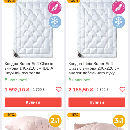
–10%
–10%
Ковдра Super Soft Classic
Ковдра Ideia Super Soft
зимова 140х210 см IDEIA
Classic зимова 200х220 см
штучний пух тепла
аналог лебединого пуху
антиалергійна
В наявності
В наявності
1 592,10
2 155,50
₴
₴
1 769 ₴
2 395 ₴
Купити
Купити
–10%
–10%